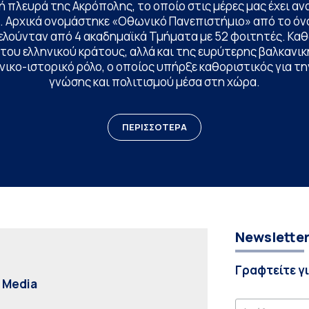
 πλευρά της Ακρόπολης, το οποίο στις μέρες μας έχει ανα
. Αρχικά ονομάστηκε «Οθωνικό Πανεπιστήμιο» από το όν
ελούνταν από 4 ακαδημαϊκά Τμήματα με 52 φοιτητές. Κα
ου ελληνικού κράτους, αλλά και της ευρύτερης βαλκανική
ικο-ιστορικό ρόλο, ο οποίος υπήρξε καθοριστικός για 
γνώσης και πολιτισμού μέσα στη χώρα.
ΠΕΡΙΣΣΟΤΕΡΑ
Newslette
Γραφτείτε γ
l Media