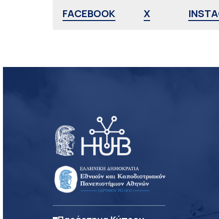
FACEBOOK
X
INST