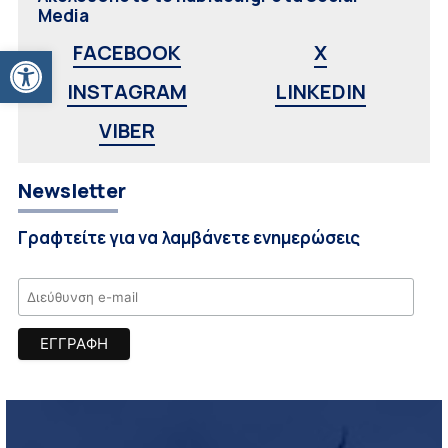
Media
Ανοίξτε τη γραμμή εργαλείων
FACEBOOK
X
INSTAGRAM
LINKEDIN
VIBER
Newsletter
Γραφτείτε για να λαμβάνετε ενημερώσεις