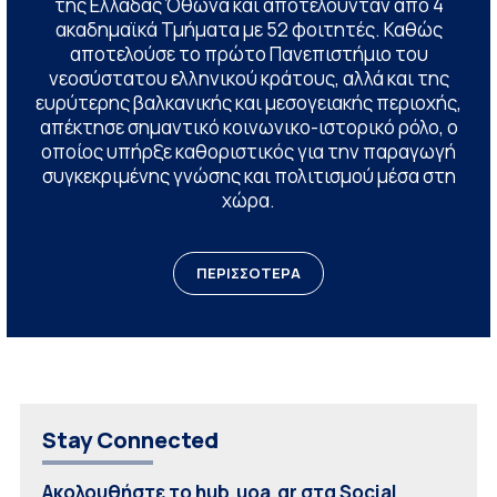
της Ελλάδας Όθωνα και αποτελούνταν από 4
ακαδημαϊκά Τμήματα με 52 φοιτητές. Καθώς
αποτελούσε το πρώτο Πανεπιστήμιο του
νεοσύστατου ελληνικού κράτους, αλλά και της
ευρύτερης βαλκανικής και μεσογειακής περιοχής,
απέκτησε σημαντικό κοινωνικο-ιστορικό ρόλο, ο
οποίος υπήρξε καθοριστικός για την παραγωγή
συγκεκριμένης γνώσης και πολιτισμού μέσα στη
χώρα.
ΠΕΡΙΣΣΟΤΕΡΑ
Stay Connected
Ακολουθήστε το hub.uoa.gr στα Social