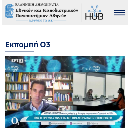
Εκπομπή Ο3