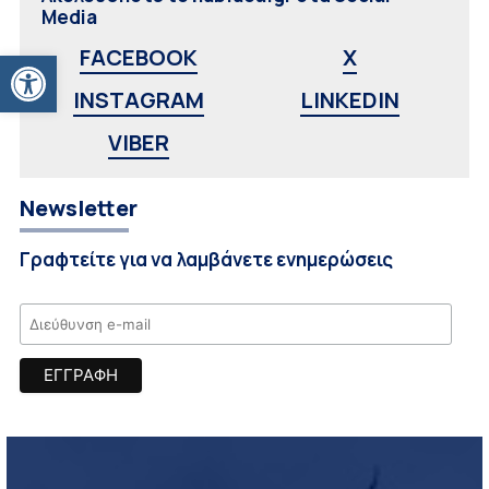
Media
Ανοίξτε τη γραμμή εργαλείων
FACEBOOK
X
INSTAGRAM
LINKEDIN
VIBER
Newsletter
Γραφτείτε για να λαμβάνετε ενημερώσεις