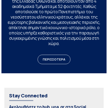
της Ελλάδας Όθωνα και αποτελούνταν από 4
ακαδημαϊκά Τμήματα με 52 φοιτητές. Καθώς
αποτελούσε το πρώτο Πανεπιστήμιο του
νεοσύστατου ελληνικού κράτους, αλλά και της
ευρύτερης βαλκανικής και μεσογειακής περιοχής,
απέκτησε σημαντικό κοινωνικο-ιστορικό ρόλο, ο
οποίος υπήρξε καθοριστικός για την παραγωγή
συγκεκριμένης γνώσης και πολιτισμού μέσα στη
χώρα.
ΠΕΡΙΣΣΟΤΕΡΑ
Stay Connected
Ακολουθήστε το hub.uoa.gr στα Social