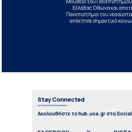
Μουσείο του Πανεπιστημίου
Ελλάδας Όθωνα και αποτ
Πανεπιστήμιο του νεοσύστατ
απέκτησε σημαντικό κοινων
Stay Connected
Ακολουθήστε το hub.uoa.gr στα Socia