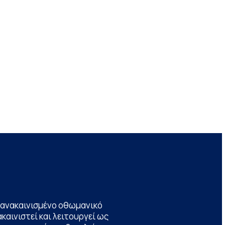
να ανακαινισμένο οθωμανικό
καινιστεί και λειτουργεί ως