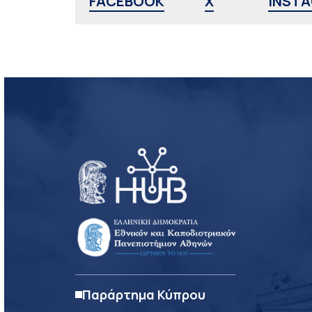
FACEBOOK
X
INST
Παράρτημα Κύπρου