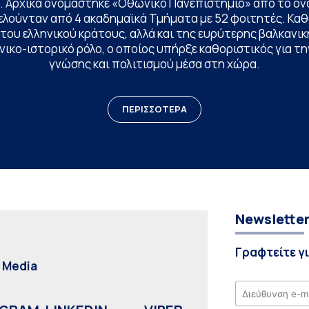
. Αρχικά ονομάστηκε «Οθωνικό Πανεπιστήμιο» από το όν
ελούνταν από 4 ακαδημαϊκά Τμήματα με 52 φοιτητές. Κα
ου ελληνικού κράτους, αλλά και της ευρύτερης βαλκανική
ικο-ιστορικό ρόλο, ο οποίος υπήρξε καθοριστικός για 
γνώσης και πολιτισμού μέσα στη χώρα.
ΠΕΡΙΣΣΟΤΕΡΑ
Newslette
Γραφτείτε γ
l Media