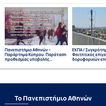
έναρξης των προπτυχιακών προγραμμάτων σπουδών του
Τμήματος Οικονομικών Επιστημών και του Τμήματος
Διοίκησης Επιχειρήσεων και Οργανισμών τον Σεπτέμβριο
του 2026, ο Κοσμήτορας της Σχολής Οικονομικών και
Πολιτικών Επιστημών, Καθηγητής Νικόλαος Ηρειώτης, και ο
Πρόεδρος του Τμήματος […]
Πανεπιστήμιο Αθηνών –
ΕΚΠΑ / Συγκρότη
Παράρτημα Κύπρου: Παράταση
Φοιτητικός επίγ
προθεσμίας υποβολής
δορυφορικών επι
εκδήλωσης ενδιαφέροντος
λειτουργία!
υποψηφίων
Το Πανεπιστήμιο Αθηνών