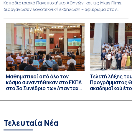
Καποδιστριακό Πανεπιστήμιο Αθηνών, και τις Inkas Films,
διοργάνωσαν λογοτεχνική εκδήλωση – αφιέρωμα στον
Τζων Φάουλς, τον σημαντικότερο Βρετανό πεζογράφο του
20ού αιώνα, με την προβολή του ντοκυμαντέρ «Η
επιστροφή του Μάγου». Η εκδήλωση διοργανώθηκε στο
πλαίσιο της συνεργασίας του Δήμου Σπετσών και του
Εθνικού και Καποδιστριακού […]
Μαθηματικοί από όλο τον
Τελετή λήξης το
κόσμο συναντήθηκαν στο ΕΚΠΑ
Προγράμματος Θ.
στο 3ο Συνέδριο των Απανταχού
ακαδημαϊκού έτο
Ελλήνων Μαθηματικών
και απονομής τω
Σπουδών στους 
και στις σπουδά
Τελευταία Νέα