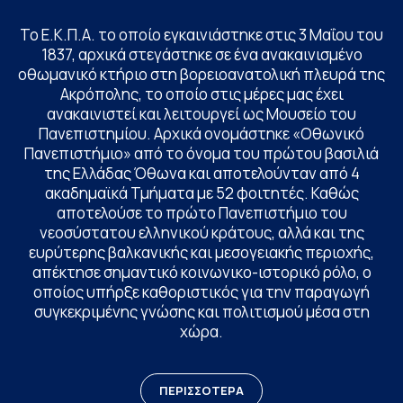
Το Ε.Κ.Π.Α. το οποίο εγκαινιάστηκε στις 3 Μαΐου του
1837, αρχικά στεγάστηκε σε ένα ανακαινισμένο
οθωμανικό κτήριο στη βορειοανατολική πλευρά της
Ακρόπολης, το οποίο στις μέρες μας έχει
ανακαινιστεί και λειτουργεί ως Μουσείο του
Πανεπιστημίου. Αρχικά ονομάστηκε «Οθωνικό
Πανεπιστήμιο» από το όνομα του πρώτου βασιλιά
της Ελλάδας Όθωνα και αποτελούνταν από 4
ακαδημαϊκά Τμήματα με 52 φοιτητές. Καθώς
αποτελούσε το πρώτο Πανεπιστήμιο του
νεοσύστατου ελληνικού κράτους, αλλά και της
ευρύτερης βαλκανικής και μεσογειακής περιοχής,
απέκτησε σημαντικό κοινωνικο-ιστορικό ρόλο, ο
οποίος υπήρξε καθοριστικός για την παραγωγή
συγκεκριμένης γνώσης και πολιτισμού μέσα στη
χώρα.
ΠΕΡΙΣΣΟΤΕΡΑ