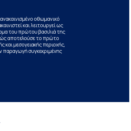
να ανακαινισμένο οθωμανικό
καινιστεί και λειτουργεί ως
ομα του πρώτου βασιλιά της
θώς αποτελούσε το πρώτο
ς και μεσογειακής περιοχής,
την παραγωγή συγκεκριμένης
r