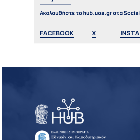
Ακολουθήστε το hub.uoa.gr στα Socia
FACEBOOK
X
INST