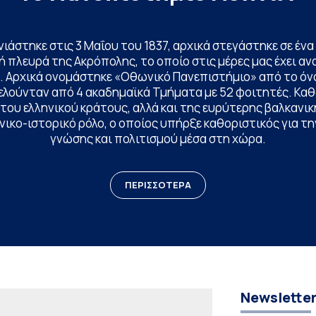
ινιάστηκε στις 3 Μαΐου του 1837, αρχικά στεγάστηκε σε έ
 πλευρά της Ακρόπολης, το οποίο στις μέρες μας έχει ανα
. Αρχικά ονομάστηκε «Οθωνικό Πανεπιστήμιο» από το όν
ελούνταν από 4 ακαδημαϊκά Τμήματα με 52 φοιτητές. Κα
ου ελληνικού κράτους, αλλά και της ευρύτερης βαλκανική
ικο-ιστορικό ρόλο, ο οποίος υπήρξε καθοριστικός για 
γνώσης και πολιτισμού μέσα στη χώρα.
ΠΕΡΙΣΣΟΤΕΡΑ
Newslette