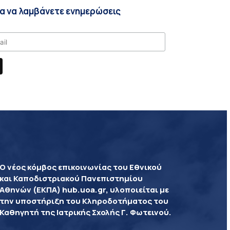
ια να λαμβάνετε ενημερώσεις
Ο νέος κόμβος επικοινωνίας του Εθνικού
και Καποδιστριακού Πανεπιστημίου
Αθηνών (ΕΚΠΑ) hub.uoa.gr, υλοποιείται με
την υποστήριξη του Κληροδοτήματος του
Καθηγητή της Ιατρικής Σχολής Γ. Φωτεινού.