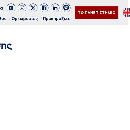
δα
ΤΟ ΠΑΝΕΠΙΣΤΗΜΙΟ
θρα
Ορκωμοσίες
Προκηρύξεις
σης