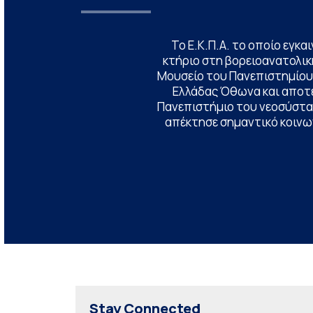
Το Ε.Κ.Π.Α. το οποίο εγκα
κτήριο στη βορειοανατολική
Μουσείο του Πανεπιστημίου
Ελλάδας Όθωνα και αποτ
Πανεπιστήμιο του νεοσύστατ
απέκτησε σημαντικό κοινων
Stay Connected