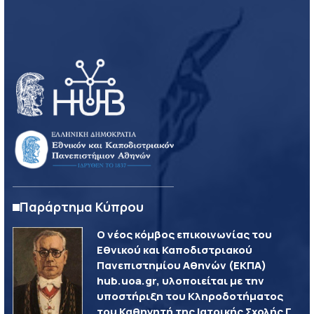
Παράρτημα Κύπρου
Ο νέος κόμβος επικοινωνίας του
Εθνικού και Καποδιστριακού
Πανεπιστημίου Αθηνών (ΕΚΠΑ)
hub.uoa.gr, υλοποιείται με την
υποστήριξη του Κληροδοτήματος
του Καθηγητή της Ιατρικής Σχολής Γ.