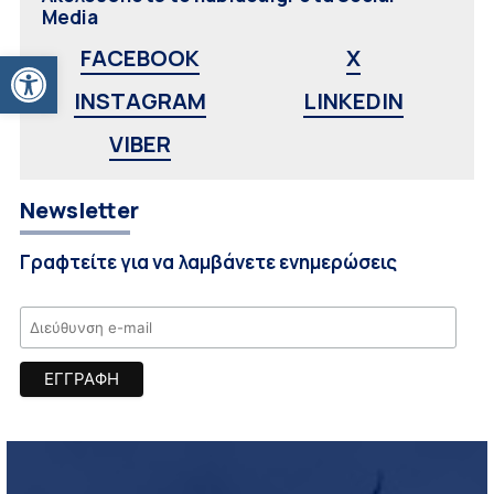
Media
Ανοίξτε τη γραμμή εργαλείων
FACEBOOK
X
INSTAGRAM
LINKEDIN
VIBER
Newsletter
Γραφτείτε για να λαμβάνετε ενημερώσεις