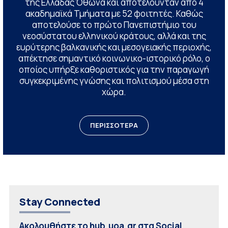
της Ελλάδας Όθωνα και αποτελούνταν από 4
ακαδημαϊκά Τμήματα με 52 φοιτητές. Καθώς
αποτελούσε το πρώτο Πανεπιστήμιο του
νεοσύστατου ελληνικού κράτους, αλλά και της
ευρύτερης βαλκανικής και μεσογειακής περιοχής,
απέκτησε σημαντικό κοινωνικο-ιστορικό ρόλο, ο
οποίος υπήρξε καθοριστικός για την παραγωγή
συγκεκριμένης γνώσης και πολιτισμού μέσα στη
χώρα.
ΠΕΡΙΣΣΟΤΕΡΑ
Stay Connected
Ακολουθήστε το hub.uoa.gr στα Social