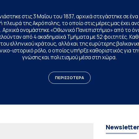
ινιάστηκε στις 3 Μαΐου του 1837, αρχικά στεγάστηκε σε έ
 πλευρά της Ακρόπολης, το οποίο στις μέρες μας έχει ανα
. Αρχικά ονομάστηκε «Οθωνικό Πανεπιστήμιο» από το όν
ελούνταν από 4 ακαδημαϊκά Τμήματα με 52 φοιτητές. Κα
ου ελληνικού κράτους, αλλά και της ευρύτερης βαλκανική
ικο-ιστορικό ρόλο, ο οποίος υπήρξε καθοριστικός για 
γνώσης και πολιτισμού μέσα στη χώρα.
ΠΕΡΙΣΣΟΤΕΡΑ
Newslette