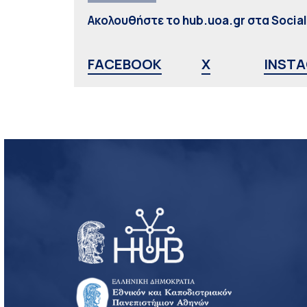
Ακολουθήστε το hub.uoa.gr στα Socia
FACEBOOK
X
INST