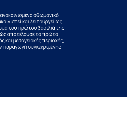
να ανακαινισμένο οθωμανικό
καινιστεί και λειτουργεί ως
ομα του πρώτου βασιλιά της
θώς αποτελούσε το πρώτο
ς και μεσογειακής περιοχής,
την παραγωγή συγκεκριμένης
r