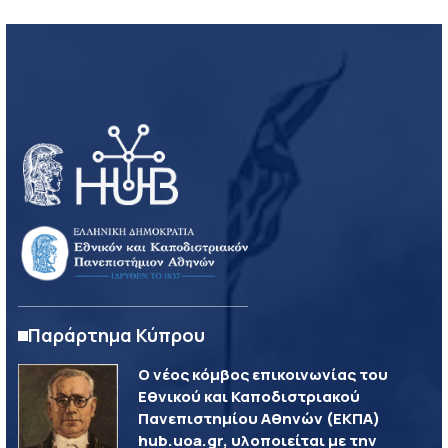
Παράρτημα Κύπρου
Ο νέος κόμβος επικοινωνίας του
Εθνικού και Καποδιστριακού
Πανεπιστημίου Αθηνών (ΕΚΠΑ)
hub.uoa.gr, υλοποιείται με την