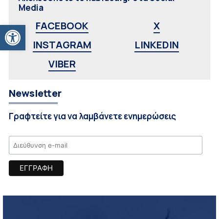
Media
Ανοίξτε τη γραμμή εργαλείων
FACEBOOK
X
INSTAGRAM
LINKEDIN
VIBER
Newsletter
Γραφτείτε για να λαμβάνετε ενημερώσεις