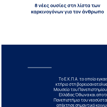
8 νέες ουσίες στη λίστα των
καρκινογόνων για τον άνθρωπο
Το Ε.Κ.Π.Α. το οποίο εγκα
κτήριο στη βορειοανατολική
Μουσείο του Πανεπιστημίου
Ελλάδας Όθωνα και αποτ
Πανεπιστήμιο του νεοσύστατ
απέκτησε σημαντικό κοινων