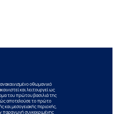
να ανακαινισμένο οθωμανικό
καινιστεί και λειτουργεί ως
ομα του πρώτου βασιλιά της
θώς αποτελούσε το πρώτο
ς και μεσογειακής περιοχής,
την παραγωγή συγκεκριμένης