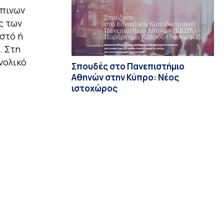
ώπινων
ς των
ωστό ή
. Στη
νολικό
Σπουδές στο Πανεπιστήμιο
Αθηνών στην Κύπρο: Νέος
ιστοχώρος