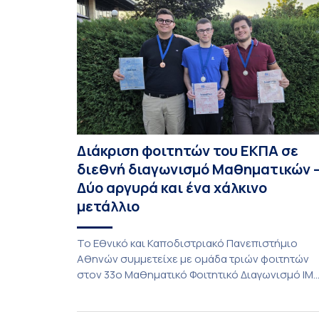
Διάκριση φοιτητών του ΕΚΠΑ σε
διεθνή διαγωνισμό Μαθηματικών 
Δύο αργυρά και ένα χάλκινο
μετάλλιο
To Εθνικό και Καποδιστριακό Πανεπιστήμιο
Αθηνών συμμετείχε με ομάδα τριών φοιτητών
στον 33ο Μαθηματικό Φοιτητικό Διαγωνισμό IM
(International Mathematics Competition), ο
οποίος πραγματοποιήθηκε στις 29 και 30