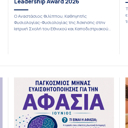
Leadership Award 2026
Τ
ε
Ο Αναστάσιος Φιλίππου, Καθηγητής
τ
Φυσιολογίας-Φυσιολογίας της Άσκησης στην
Ι
Ιατρική Σχολή του Εθνικού και Καποδιστριακού
Π
Πανεπιστημίου Αθηνών (ΕΚΠΑ) και Πρόεδρος
α
του Εθνικού Κέντρου “Exercise is Medicine-
ε
Greece”, έλαβε το “Exercise is Medicine” Global
τ
Leadership Award 2026 από το American College
δ
of Sports Medicine (ACSM). Κάθε χρόνο,
ά
προσωπικότητες, των οποίων η ηγετική δράση
έχει προωθήσει την ενσωμάτωση της […]