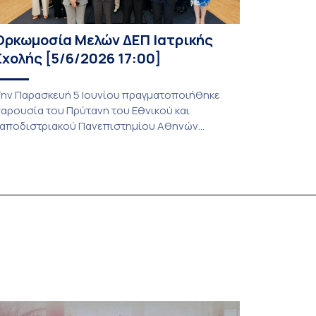
Ορκωμοσία Μελών ΔΕΠ Ιατρικής
Σχολής [5/6/2026 17:00]
ην Παρασκευή 5 Ιουνίου πραγματοποιήθηκε
αρουσία του Πρύτανη του Εθνικού και
αποδιστριακού Πανεπιστημίου Αθηνών
αθηγητή Γεράσιμου Σιάσου, της Κοσμήτορος
ης Σχολής Επιστημών Υγείας καθηγήτριας
αγώνας Λάγιου, του Πρόεδρου της Ιατρικής
χολής καθηγητή Νικολάου Αρκαδόπουλου και
ου Αντιπροέδρου της Ιατρικής Σχολής καθηγητή
ωνσταντίνου Τσιούφη η ορκωμοσία των κάτωθι
ελών ΔΕΠ: Αμαλία Αναστασοπούλου, Ηλίας
ιαλλάφος, Κωνσταντίνος Ζωγράφος, […]