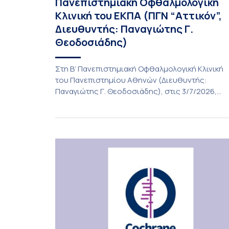
Πανεπιστημιακή Οφθαλμολογική
Κλινική του ΕΚΠΑ (ΠΓΝ “Αττικόν”,
Διευθυντής: Παναγιώτης Γ.
Θεοδοσιάδης)
Στη Β’ Πανεπιστημιακή Οφθαλμολογική Κλινική
του Πανεπιστημίου Αθηνών (Διευθυντής:
Παναγιώτης Γ. Θεοδοσιάδης), στις 3/7/2026,
πραγματοποιήθηκε η πρώτη εμφύτευση του
ενθέματος Susvimo (Port Delivery System, PDS)
στο πλαίσιο της διεθνούς κλινικής μελέτης
Sightspire σε ασθενή 82 ετών με ηλικιακή
εκφύλιση ωχράς υγρού τύπου. Το ένθεμα αυτό
αποτελεί καινοτόμο θεραπεία για ασθενείς με
νεοαγγειακή ηλικιακή εκφύλιση ωχράς, […]