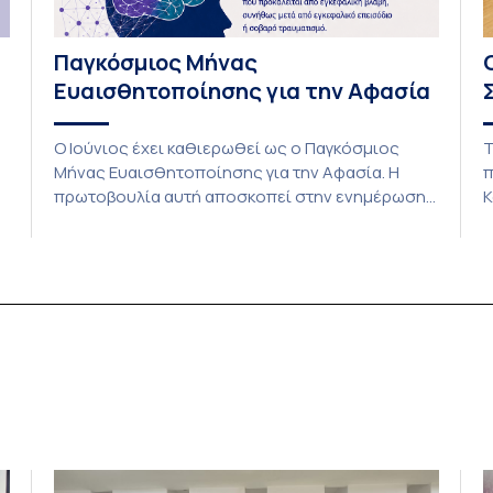
Παγκόσμιος Μήνας
Ευαισθητοποίησης για την Αφασία
Ο Ιούνιος έχει καθιερωθεί ως ο Παγκόσμιος
Τ
Μήνας Ευαισθητοποίησης για την Αφασία. Η
π
πρωτοβουλία αυτή αποσκοπεί στην ενημέρωση
Κ
του κοινού σχετικά με τις επιπτώσεις της
κ
αφασίας στην επικοινωνία και την καθημερινή
τ
ζωή των ατόμων που ζουν με αυτήν. Παράλληλα,
Π
αναδεικνύει τις προκλήσεις που αντιμετωπίζουν
Σ
.
οι φροντιστές τους, διεκδικώντας την ισότιμη
τ
και ενεργή συμμετοχή των ατόμων […]
Κ
μ
Γ