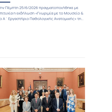
ην Πέμπτη 25/6/2026 πραγματοποιήθηκε με
πιτυχία η εκδήλωση «Γνωριμία με το Μουσείο &
ο Α΄ Εργαστήριο Παθολογικής Ανατομικής» της
ατρικής Σχολής του Εθνικού και Καποδιστριακού
ανεπιστημίου Αθηνών, μια πρωτοβουλία που
νέδειξε την ιστορική διαδρομή, το
πιστημονικό έργο και την πολύτιμη συμβολή
ων δύο αυτών εμβληματικών ακαδημαϊκών
ομών στην εκπαίδευση, την έρευνα και την
σκηση της […]