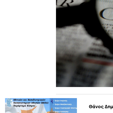
Θάνος Δη