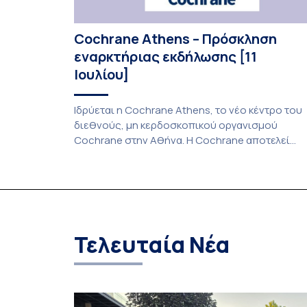
Cochrane Athens – Πρόσκληση
εναρκτήριας εκδήλωσης [11
Ιουλίου]
Ιδρύεται η Cochrane Athens, το νέο κέντρο του
διεθνούς, μη κερδοσκοπικού οργανισμού
Cochrane στην Αθήνα. Η Cochrane αποτελεί
οργανισμό παραγωγής, αξιολόγησης και
διάχυσης αξιόπιστης επιστημονικής
τεκμηρίωσης στην Υγεία, σε παγκόσμιο επίπεδο
Μέσω των μεθοδολογικά αυστηρών εργαλείων
σύνθεσης δεδομένων, συμβάλλει καθοριστικά
στη λήψη τεκμηριωμένων αποφάσεων από
Τελευταία Νέα
Φορείς Χάραξης Πολιτικής Υγείας,
Οργανισμούς, επαγγελματίες υγείας, ασθενείς
και ερευνητές. Η ίδρυση της Cochrane […]