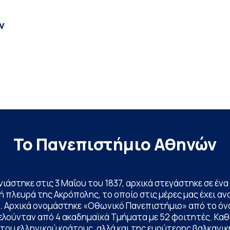
ν
Το Πανεπιστήμιο Αθηνών
ινιάστηκε στις 3 Μαΐου του 1837, αρχικά στεγάστηκε σε έ
 πλευρά της Ακρόπολης, το οποίο στις μέρες μας έχει ανα
. Αρχικά ονομάστηκε «Οθωνικό Πανεπιστήμιο» από το όν
ελούνταν από 4 ακαδημαϊκά Τμήματα με 52 φοιτητές. Κα
ου ελληνικού κράτους, αλλά και της ευρύτερης βαλκανική