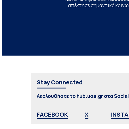
απέκτησε σημαντικό κοινων
Stay Connected
Ακολουθήστε το hub.uoa.gr στα Socia
FACEBOOK
X
INST