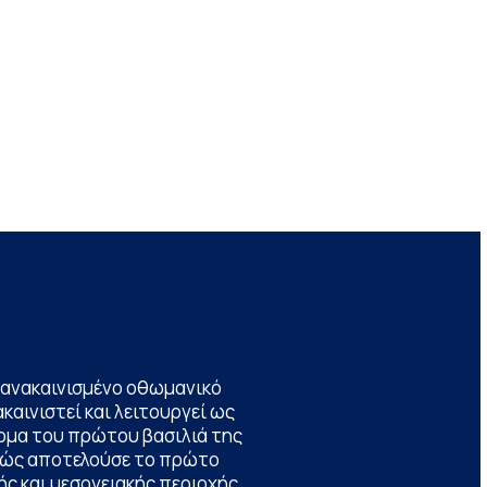
να ανακαινισμένο οθωμανικό
καινιστεί και λειτουργεί ως
ομα του πρώτου βασιλιά της
θώς αποτελούσε το πρώτο
ς και μεσογειακής περιοχής,