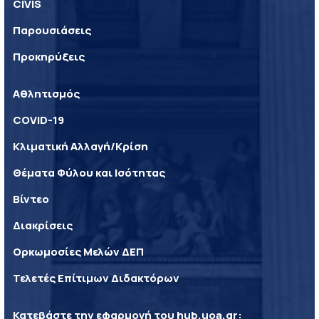
CIVIS
Παρουσιάσεις
Προκηρύξεις
Αθλητισμός
COVID-19
Κλιματική Αλλαγή/Κρίση
Θέματα Φύλου και Ισότητας
Βίντεο
Διακρίσεις
Ορκωμοσίες Μελών ΔΕΠ
Τελετές Επίτιμων Διδακτόρων
Κατεβάστε την εφαρμογή του
hub.uoa.gr
: