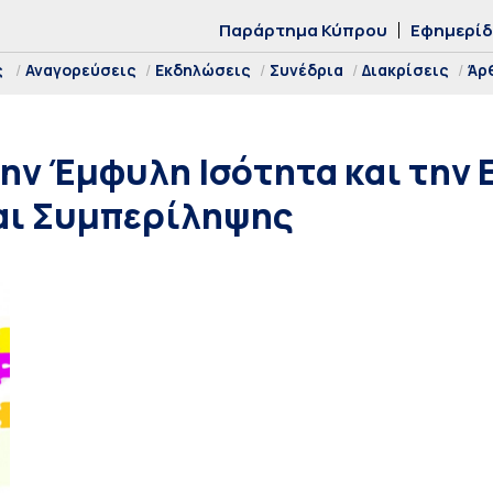
Παράρτημα Κύπρου
Εφημερί
ς
Αναγορεύσεις
Εκδηλώσεις
Συνέδρια
Διακρίσεις
Άρ
ην Έμφυλη Ισότητα και την 
αι Συμπερίληψης