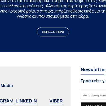
ελούνταν από 4 ακαδημαϊκά Τμήματα με 52 φοιτητές. Κα
ου ελληνικού κράτους, αλλά και της ευρύτερης βαλκανική
ικο-ιστορικό ρόλο, ο οποίος υπήρξε καθοριστικός για 
γνώσης και πολιτισμού μέσα στη χώρα.
ΠΕΡΙΣΣΟΤΕΡΑ
Newslette
Γραφτείτε γ
l Media
AGRAM
LINKEDIN
VIBER