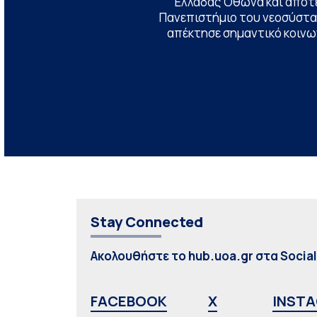
Ελλάδας Όθωνα και αποτ
Πανεπιστήμιο του νεοσύστατ
απέκτησε σημαντικό κοινων
Stay Connected
Ακολουθήστε το hub.uoa.gr στα Socia
FACEBOOK
X
INST