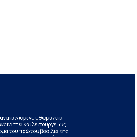
να ανακαινισμένο οθωμανικό
καινιστεί και λειτουργεί ως
ομα του πρώτου βασιλιά της