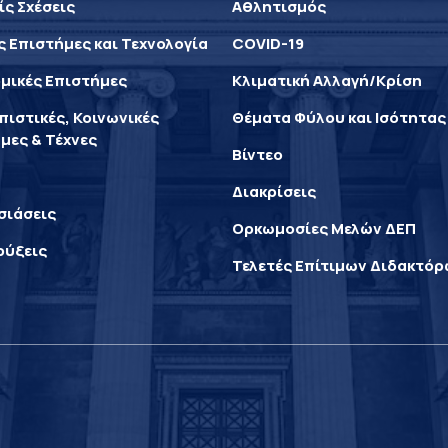
ίς Σχέσεις
Αθλητισμός
ς Επιστήμες και Τεχνολογία
COVID-19
μικές Επιστήμες
Κλιματική Αλλαγή/Κρίση
ιστικές, Κοινωνικές
Θέματα Φύλου και Ισότητας
μες & Τέχνες
Βίντεο
Διακρίσεις
σιάσεις
Ορκωμοσίες Μελών ΔΕΠ
ρύξεις
Τελετές Επίτιμων Διδακτό