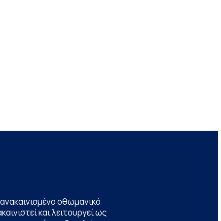
να ανακαινισμένο οθωμανικό
καινιστεί και λειτουργεί ως