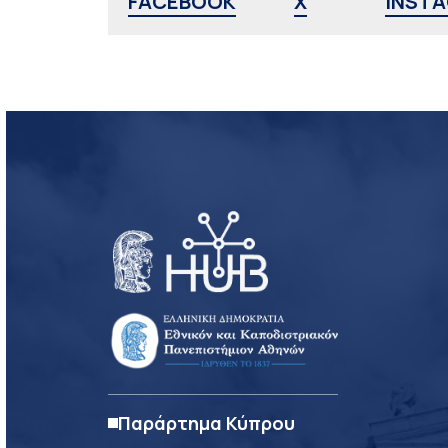
FACEBOOK
X
INST
Παράρτημα Κύπρου