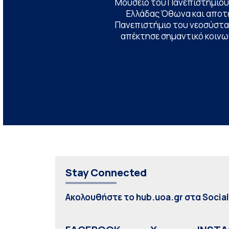
Μουσείο του Πανεπιστημίου
Ελλάδας Όθωνα και αποτ
Πανεπιστήμιο του νεοσύστατ
απέκτησε σημαντικό κοινων
Stay Connected
Ακολουθήστε το hub.uoa.gr στα Socia