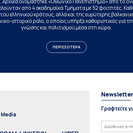
. Αρχικά ονομάστηκε «Οθωνικό Πανεπιστήμιο» από το όν
ελούνταν από 4 ακαδημαϊκά Τμήματα με 52 φοιτητές. Κα
ου ελληνικού κράτους, αλλά και της ευρύτερης βαλκανική
ικο-ιστορικό ρόλο, ο οποίος υπήρξε καθοριστικός για 
γνώσης και πολιτισμού μέσα στη χώρα.
ΠΕΡΙΣΣΟΤΕΡΑ
Newslette
Γραφτείτε γ
l Media