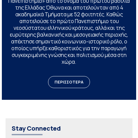
Πανεπιστήμιο» από το όνομα του πρώτου βασιλιά
της Ελλάδας Όθωνα και αποτελούνταν από 4
ακαδημαϊκά Τμήματα με 52 φοιτητές. Καθώς
αποτελούσε το πρώτο Πανεπιστήμιο του
νεοσύστατου ελληνικού κράτους, αλλά και της
ευρύτερης βαλκανικής και μεσογειακής περιοχής,
απέκτησε σημαντικό κοινωνικο-ιστορικό ρόλο, ο
οποίος υπήρξε καθοριστικός για την παραγωγή
συγκεκριμένης γνώσης και πολιτισμού μέσα στη
χώρα.
ΠΕΡΙΣΣΟΤΕΡΑ
Stay Connected