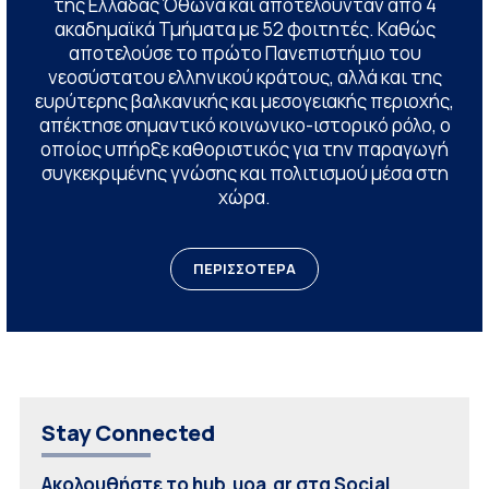
της Ελλάδας Όθωνα και αποτελούνταν από 4
ακαδημαϊκά Τμήματα με 52 φοιτητές. Καθώς
αποτελούσε το πρώτο Πανεπιστήμιο του
νεοσύστατου ελληνικού κράτους, αλλά και της
ευρύτερης βαλκανικής και μεσογειακής περιοχής,
απέκτησε σημαντικό κοινωνικο-ιστορικό ρόλο, ο
οποίος υπήρξε καθοριστικός για την παραγωγή
συγκεκριμένης γνώσης και πολιτισμού μέσα στη
χώρα.
ΠΕΡΙΣΣΟΤΕΡΑ
Stay Connected
Ακολουθήστε το hub.uoa.gr στα Social