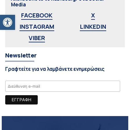
Media
Ανοίξτε τη γραμμή εργαλείων
FACEBOOK
X
INSTAGRAM
LINKEDIN
VIBER
Newsletter
Γραφτείτε για να λαμβάνετε ενημερώσεις