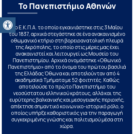
Το Πανεπιστήμιο Αθηνών
Ανοίξτε τη γραμμή εργαλείων
Το Ε.Κ.Π.Α. το οποίο εγκαινιάστηκε στις 3 Μαΐου
του 1837, αρχικά στεγάστηκε σε ένα ανακαινισμένο
οθωμανικό κτήριο στη βορειοανατολική πλευρά
της Ακρόπολης, το οποίο στις μέρες μας έχει
ανακαινιστεί και λειτουργεί ως Μουσείο του
Πανεπιστημίου. Αρχικά ονομάστηκε «Οθωνικό
Πανεπιστήμιο» από το όνομα του πρώτου βασιλιά
της Ελλάδας Όθωνα και αποτελούνταν από 4
ακαδημαϊκά Τμήματα με 52 φοιτητές. Καθώς
αποτελούσε το πρώτο Πανεπιστήμιο του
νεοσύστατου ελληνικού κράτους, αλλά και της
ευρύτερης βαλκανικής και μεσογειακής περιοχής,
απέκτησε σημαντικό κοινωνικο-ιστορικό ρόλο, ο
οποίος υπήρξε καθοριστικός για την παραγωγή
συγκεκριμένης γνώσης και πολιτισμού μέσα στη
χώρα.