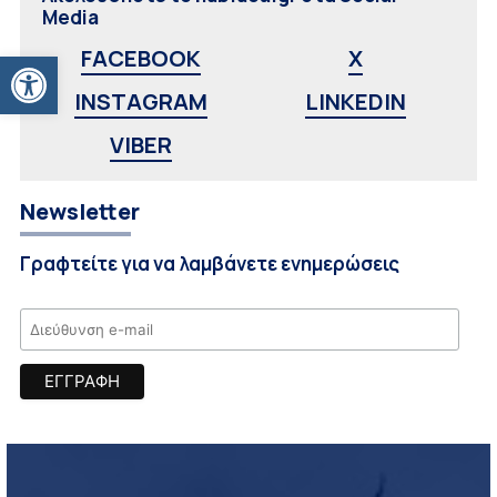
Media
Ανοίξτε τη γραμμή εργαλείων
FACEBOOK
X
INSTAGRAM
LINKEDIN
VIBER
Newsletter
Γραφτείτε για να λαμβάνετε ενημερώσεις