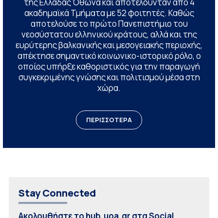
της Ελλάδας Όθωνα και αποτελούνταν από 4
ακαδημαϊκά Τμήματα με 52 φοιτητές. Καθώς
αποτελούσε το πρώτο Πανεπιστήμιο του
νεοσύστατου ελληνικού κράτους, αλλά και της
ευρύτερης βαλκανικής και μεσογειακής περιοχής,
απέκτησε σημαντικό κοινωνικο-ιστορικό ρόλο, ο
οποίος υπήρξε καθοριστικός για την παραγωγή
συγκεκριμένης γνώσης και πολιτισμού μέσα στη
χώρα.
ΠΕΡΙΣΣΟΤΕΡΑ
Stay Connected
Ακολουθήστε το hub.uoa.gr στα Social