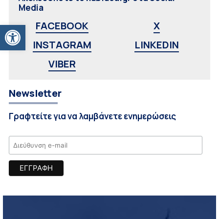
Media
Ανοίξτε τη γραμμή εργαλείων
FACEBOOK
X
INSTAGRAM
LINKEDIN
VIBER
Newsletter
Γραφτείτε για να λαμβάνετε ενημερώσεις