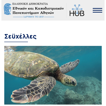
Σεϋχέλλες