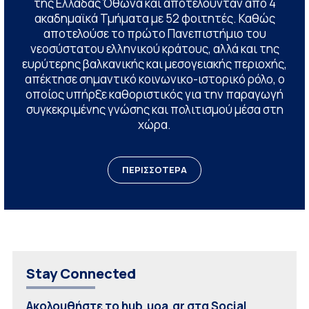
της Ελλάδας Όθωνα και αποτελούνταν από 4
ακαδημαϊκά Τμήματα με 52 φοιτητές. Καθώς
αποτελούσε το πρώτο Πανεπιστήμιο του
νεοσύστατου ελληνικού κράτους, αλλά και της
ευρύτερης βαλκανικής και μεσογειακής περιοχής,
απέκτησε σημαντικό κοινωνικο-ιστορικό ρόλο, ο
οποίος υπήρξε καθοριστικός για την παραγωγή
συγκεκριμένης γνώσης και πολιτισμού μέσα στη
χώρα.
ΠΕΡΙΣΣΟΤΕΡΑ
Stay Connected
Ακολουθήστε το hub.uoa.gr στα Social