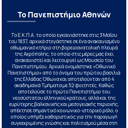
Το Πανεπιστήμιο Αθηνών
Το Ε.Κ.Π.Α. το οποίο εγκαινιάστηκε στις 3 Μαΐου
του 1837, αρχικά στεγάστηκε σε ένα ανακαινισμένο
οθωμανικό κτήριο στη βορειοανατολική πλευρά
της Ακρόπολης, το οποίο στις μέρες μας έχει
ανακαινιστεί και λειτουργεί ως Μουσείο του
Πανεπιστημίου. Αρχικά ονομάστηκε «Οθωνικό
Πανεπιστήμιο» από το όνομα του πρώτου βασιλιά
της Ελλάδας Όθωνα και αποτελούνταν από 4
ακαδημαϊκά Τμήματα με 52 φοιτητές. Καθώς
αποτελούσε το πρώτο Πανεπιστήμιο του
νεοσύστατου ελληνικού κράτους, αλλά και της
ευρύτερης βαλκανικής και μεσογειακής περιοχής,
απέκτησε σημαντικό κοινωνικο-ιστορικό ρόλο, ο
οποίος υπήρξε καθοριστικός για την παραγωγή
συγκεκριμένης γνώσης και πολιτισμού μέσα στη