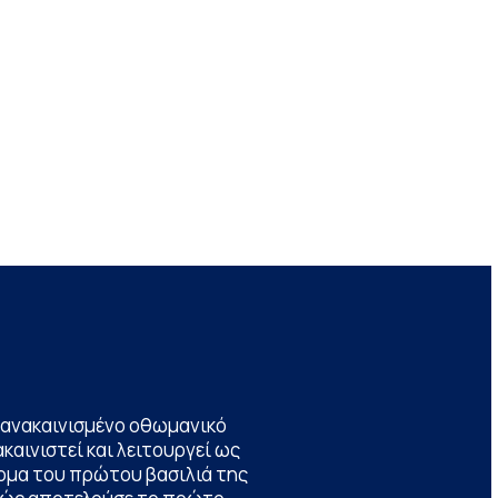
να ανακαινισμένο οθωμανικό
καινιστεί και λειτουργεί ως
ομα του πρώτου βασιλιά της