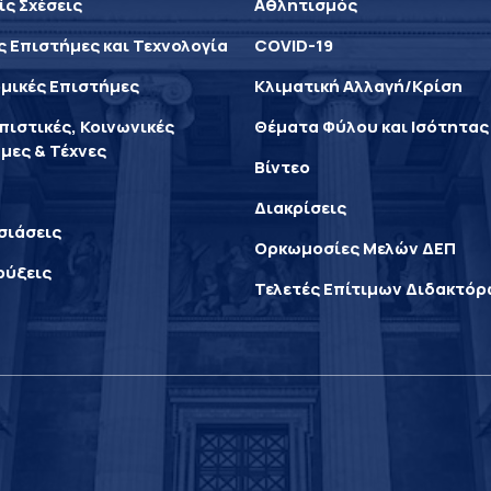
ίς Σχέσεις
Αθλητισμός
ς Επιστήμες και Τεχνολογία
COVID-19
μικές Επιστήμες
Κλιματική Αλλαγή/Κρίση
ιστικές, Κοινωνικές
Θέματα Φύλου και Ισότητας
μες & Τέχνες
Βίντεο
Διακρίσεις
σιάσεις
Ορκωμοσίες Μελών ΔΕΠ
ρύξεις
Τελετές Επίτιμων Διδακτό