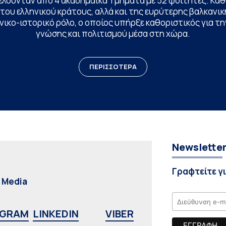
ελούνταν από 4 ακαδημαϊκά Τμήματα με 52 φοιτητές. Κα
ου ελληνικού κράτους, αλλά και της ευρύτερης βαλκανική
ικο-ιστορικό ρόλο, ο οποίος υπήρξε καθοριστικός για 
γνώσης και πολιτισμού μέσα στη χώρα.
ΠΕΡΙΣΣΟΤΕΡΑ
Newslette
Γραφτείτε γ
l Media
AGRAM
LINKEDIN
VIBER