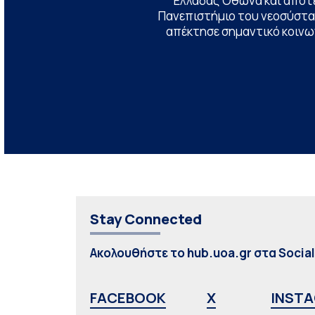
Ελλάδας Όθωνα και αποτ
Πανεπιστήμιο του νεοσύστατ
απέκτησε σημαντικό κοινων
Stay Connected
Ακολουθήστε το hub.uoa.gr στα Socia
FACEBOOK
X
INST