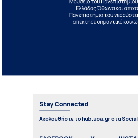
Μουσείο του Πανεπιστημίου
Ελλάδας Όθωνα και αποτ
Πανεπιστήμιο του νεοσύστατ
απέκτησε σημαντικό κοινων
Stay Connected
Ακολουθήστε το hub.uoa.gr στα Socia