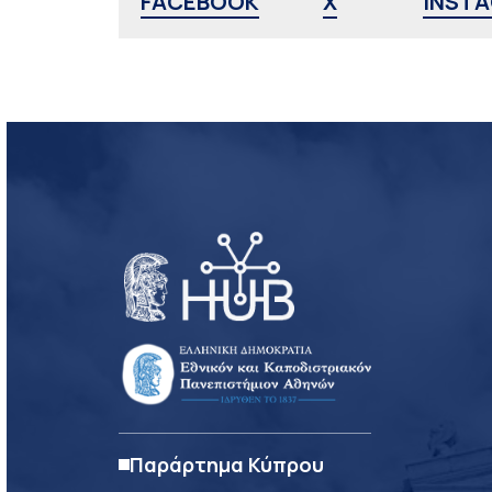
FACEBOOK
X
INST
Παράρτημα Κύπρου