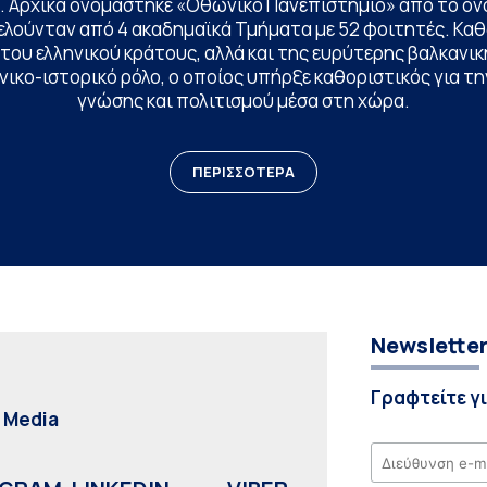
. Αρχικά ονομάστηκε «Οθωνικό Πανεπιστήμιο» από το όν
ελούνταν από 4 ακαδημαϊκά Τμήματα με 52 φοιτητές. Κα
ου ελληνικού κράτους, αλλά και της ευρύτερης βαλκανική
ικο-ιστορικό ρόλο, ο οποίος υπήρξε καθοριστικός για 
γνώσης και πολιτισμού μέσα στη χώρα.
ΠΕΡΙΣΣΟΤΕΡΑ
Newslette
Γραφτείτε γ
l Media