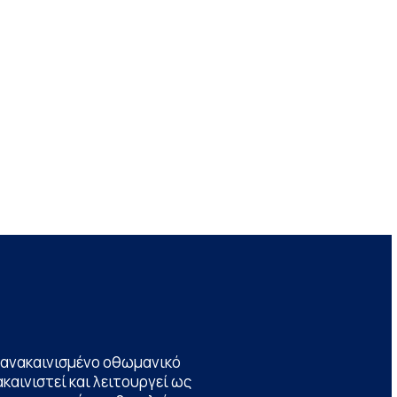
να ανακαινισμένο οθωμανικό
καινιστεί και λειτουργεί ως