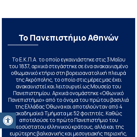
Το Πανεπιστήμιο Αθηνών
Το Ε.Κ.Π.Α. το οποίο εγκαινιάστηκε στις 3 Μαΐου
του 1837, αρχικά στεγάστηκε σε ένα ανακαινισμένο
οθωμανικό κτήριο στη βορειοανατολική πλευρά
της Ακρόπολης, το οποίο στις μέρες μας έχει
ανακαινιστεί και λειτουργεί ως Μουσείο του
Πανεπιστημίου. Αρχικά ονομάστηκε «Οθωνικό
Πανεπιστήμιο» από το όνομα του πρώτου βασιλιά
της Ελλάδας Όθωνα και αποτελούνταν από 4
Ανοίξτε τη γραμμή εργαλείων
ακαδημαϊκά Τμήματα με 52 φοιτητές. Καθώς
αποτελούσε το πρώτο Πανεπιστήμιο του
νεοσύστατου ελληνικού κράτους, αλλά και της
ευρύτερης βαλκανικής και μεσογειακής περιοχής,