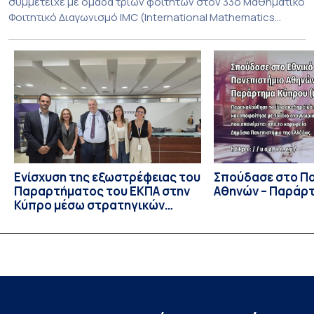
συμμετείχε με ομάδα τριών φοιτητών στον 33ο Μαθηματικό
Φοιτητικό Διαγωνισμό IMC (International Mathematics
Competition), ο οποίος πραγματοποιήθηκε στις 29 και 30
Ιουλίου στο Blagoevgrad της Βουλγαρίας. Σε αυτόν
συμμετείχαν 447 φοιτητές εκπροσωπώντας 135
πανεπιστήμια από 46 χώρες. Από την Ελλάδα, συμμετείχαν
επίσης το Εθνικό Μετσόβιο Πολυτεχνείο, το Αριστοτέλειο
Πανεπιστήμιο […]
Ενίσχυση της εξωστρέφειας του
Σπούδασε στο Π
Παραρτήματος του ΕΚΠΑ στην
Αθηνών – Παράρ
Κύπρο μέσω στρατηγικών
συνεργασιών