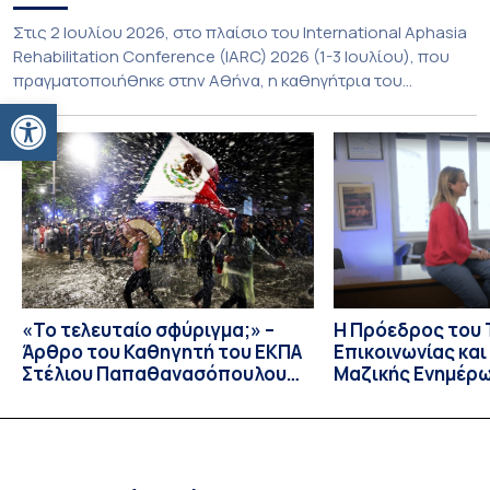
Στις 2 Ιουλίου 2026, στο πλαίσιο του International Aphasia
Rehabilitation Conference (IARC) 2026 (1-3 Ιουλίου), που
πραγματοποιήθηκε στην Αθήνα, η καθηγήτρια του
Ανοίξτε τη γραμμή εργαλείων
Τμήματος Φιλολογίας του Εθνικού και Καποδιστριακού
Πανεπιστημίου Αθηνών, Σπυριδούλα Βαρλοκώστα,
παρουσίασε το LexiGram, ένα καινοτόμο, σταθμισμένο
εργαλείο αξιολόγησης των λεξικών και γραμματικών
διαταραχών σε ελληνόφωνους ασθενείς με αφασία. Η
αφασία είναι επίκτητη γλωσσική […]
«Το τελευταίο σφύριγμα;» –
Η Πρόεδρος του
Άρθρο του Καθηγητή του ΕΚΠΑ
Επικοινωνίας κα
Στέλιου Παπαθανασόπουλου
Μαζικής Ενημέρ
στην εφημερίδα «ΤΑ ΝΕΑ»
Πανεπιστημίου Α
Καθηγήτρια Λίζα 
την απαγόρευση 
media σε ανηλίκ