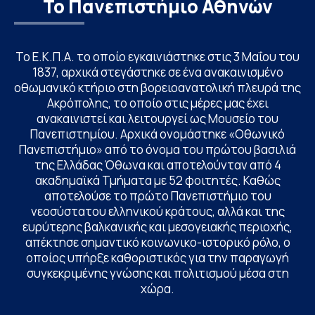
Το Πανεπιστήμιο Αθηνών
Το Ε.Κ.Π.Α. το οποίο εγκαινιάστηκε στις 3 Μαΐου του
1837, αρχικά στεγάστηκε σε ένα ανακαινισμένο
οθωμανικό κτήριο στη βορειοανατολική πλευρά της
Ακρόπολης, το οποίο στις μέρες μας έχει
ανακαινιστεί και λειτουργεί ως Μουσείο του
Πανεπιστημίου. Αρχικά ονομάστηκε «Οθωνικό
Πανεπιστήμιο» από το όνομα του πρώτου βασιλιά
της Ελλάδας Όθωνα και αποτελούνταν από 4
ακαδημαϊκά Τμήματα με 52 φοιτητές. Καθώς
αποτελούσε το πρώτο Πανεπιστήμιο του
νεοσύστατου ελληνικού κράτους, αλλά και της
ευρύτερης βαλκανικής και μεσογειακής περιοχής,
απέκτησε σημαντικό κοινωνικο-ιστορικό ρόλο, ο
οποίος υπήρξε καθοριστικός για την παραγωγή
συγκεκριμένης γνώσης και πολιτισμού μέσα στη
χώρα.