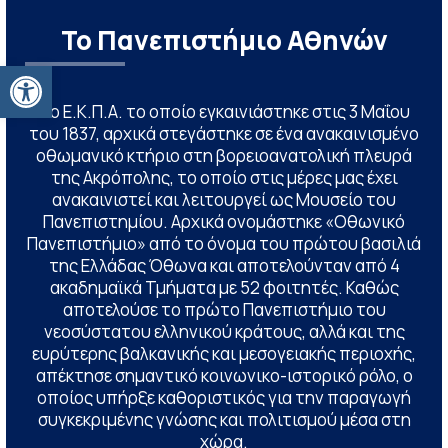
Το Πανεπιστήμιο Αθηνών
Ανοίξτε τη γραμμή εργαλείων
Το Ε.Κ.Π.Α. το οποίο εγκαινιάστηκε στις 3 Μαΐου
του 1837, αρχικά στεγάστηκε σε ένα ανακαινισμένο
οθωμανικό κτήριο στη βορειοανατολική πλευρά
της Ακρόπολης, το οποίο στις μέρες μας έχει
ανακαινιστεί και λειτουργεί ως Μουσείο του
Πανεπιστημίου. Αρχικά ονομάστηκε «Οθωνικό
Πανεπιστήμιο» από το όνομα του πρώτου βασιλιά
της Ελλάδας Όθωνα και αποτελούνταν από 4
ακαδημαϊκά Τμήματα με 52 φοιτητές. Καθώς
αποτελούσε το πρώτο Πανεπιστήμιο του
νεοσύστατου ελληνικού κράτους, αλλά και της
ευρύτερης βαλκανικής και μεσογειακής περιοχής,
απέκτησε σημαντικό κοινωνικο-ιστορικό ρόλο, ο
οποίος υπήρξε καθοριστικός για την παραγωγή
συγκεκριμένης γνώσης και πολιτισμού μέσα στη
χώρα.