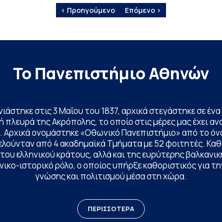
‹ Προηγούμενο
Επόμενο ›
Το Πανεπιστήμιο Αθηνών
ινιάστηκε στις 3 Μαΐου του 1837, αρχικά στεγάστηκε σε έ
 πλευρά της Ακρόπολης, το οποίο στις μέρες μας έχει ανα
. Αρχικά ονομάστηκε «Οθωνικό Πανεπιστήμιο» από το όν
ελούνταν από 4 ακαδημαϊκά Τμήματα με 52 φοιτητές. Κα
ου ελληνικού κράτους, αλλά και της ευρύτερης βαλκανική
ικο-ιστορικό ρόλο, ο οποίος υπήρξε καθοριστικός για 
γνώσης και πολιτισμού μέσα στη χώρα.
ΠΕΡΙΣΣΟΤΕΡΑ