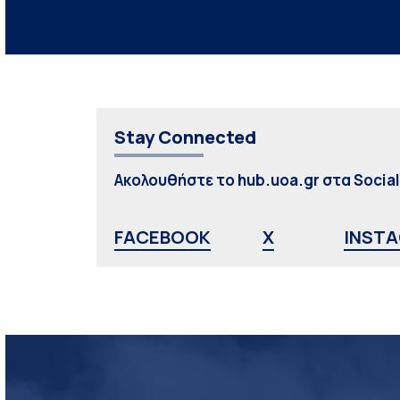
Stay Connected
Ακολουθήστε το hub.uoa.gr στα Socia
FACEBOOK
X
INST