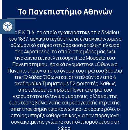
Το Πανεπιστήμιο Αθηνών
Ανοίξτε τη γραμμή εργαλείων
Το Ε.Κ.Π.Α. το οποίο εγκαινιάστηκε στις 3 Μαΐου
του 1837, αρχικά στεγάστηκε σε ένα ανακαινισμένο
οθωμανικό κτήριο στη βορειοανατολική πλευρά
της Ακρόπολης, το οποίο στις μέρες μας έχει
ανακαινιστεί και λειτουργεί ως Μουσείο του
Πανεπιστημίου. Αρχικά ονομάστηκε «Οθωνικό
Πανεπιστήμιο» από το όνομα του πρώτου βασιλιά
της Ελλάδας Όθωνα και αποτελούνταν από 4
ακαδημαϊκά Τμήματα με 52 φοιτητές. Καθώς
αποτελούσε το πρώτο Πανεπιστήμιο του
νεοσύστατου ελληνικού κράτους, αλλά και της
ευρύτερης βαλκανικής και μεσογειακής περιοχής,
απέκτησε σημαντικό κοινωνικο-ιστορικό ρόλο, ο
οποίος υπήρξε καθοριστικός για την παραγωγή
συγκεκριμένης γνώσης και πολιτισμού μέσα στη
χώρα.