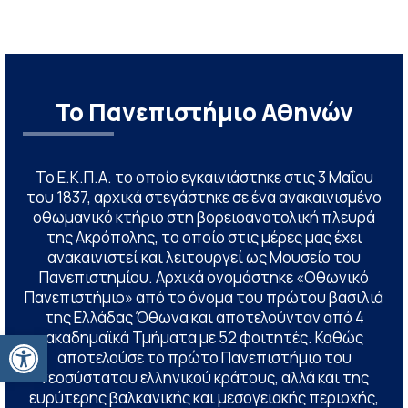
Το Πανεπιστήμιο Αθηνών
Το Ε.Κ.Π.Α. το οποίο εγκαινιάστηκε στις 3 Μαΐου
του 1837, αρχικά στεγάστηκε σε ένα ανακαινισμένο
οθωμανικό κτήριο στη βορειοανατολική πλευρά
της Ακρόπολης, το οποίο στις μέρες μας έχει
ανακαινιστεί και λειτουργεί ως Μουσείο του
Πανεπιστημίου. Αρχικά ονομάστηκε «Οθωνικό
Πανεπιστήμιο» από το όνομα του πρώτου βασιλιά
της Ελλάδας Όθωνα και αποτελούνταν από 4
Ανοίξτε τη γραμμή εργαλείων
ακαδημαϊκά Τμήματα με 52 φοιτητές. Καθώς
αποτελούσε το πρώτο Πανεπιστήμιο του
νεοσύστατου ελληνικού κράτους, αλλά και της
ευρύτερης βαλκανικής και μεσογειακής περιοχής,