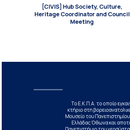
[CIVIS] Hub Society, Culture,
Heritage Coordinator and Council
Meeting
Το Ε.Κ.Π.Α. το οποίο εγκα
κτήριο στη βορειοανατολική
Μουσείο του Πανεπιστημίου
Ελλάδας Όθωνα και αποτ
Πανεπιστήμιο του νεοσύστατ