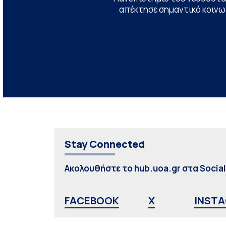
απέκτησε σημαντικό κοινων
Stay Connected
Ακολουθήστε το hub.uoa.gr στα Socia
FACEBOOK
X
INST