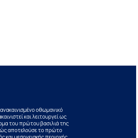
να ανακαινισμένο οθωμανικό
καινιστεί και λειτουργεί ως
ομα του πρώτου βασιλιά της
θώς αποτελούσε το πρώτο
ς και μεσογειακής περιοχής,