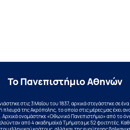
Το Πανεπιστήμιο Αθηνών
ινιάστηκε στις 3 Μαΐου του 1837, αρχικά στεγάστηκε σε έ
 πλευρά της Ακρόπολης, το οποίο στις μέρες μας έχει ανα
. Αρχικά ονομάστηκε «Οθωνικό Πανεπιστήμιο» από το όν
ελούνταν από 4 ακαδημαϊκά Τμήματα με 52 φοιτητές. Κα
ου ελληνικού κράτους, αλλά και της ευρύτερης βαλκανική