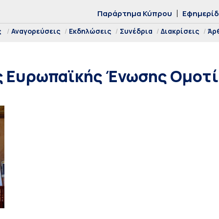
Παράρτημα Κύπρου
Εφημερί
ς
Αναγορεύσεις
Εκδηλώσεις
Συνέδρια
Διακρίσεις
Άρ
ης Ευρωπαϊκής Ένωσης Ομοτ