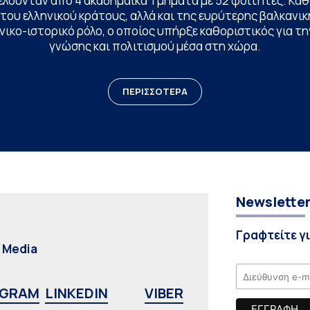
ελούνταν από 4 ακαδημαϊκά Τμήματα με 52 φοιτητές. Κα
ου ελληνικού κράτους, αλλά και της ευρύτερης βαλκανική
ικο-ιστορικό ρόλο, ο οποίος υπήρξε καθοριστικός για 
γνώσης και πολιτισμού μέσα στη χώρα.
ΠΕΡΙΣΣΟΤΕΡΑ
Newslette
Γραφτείτε γ
l Media
AGRAM
LINKEDIN
VIBER