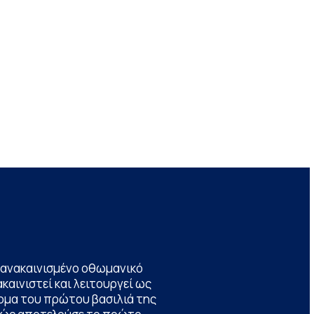
να ανακαινισμένο οθωμανικό
καινιστεί και λειτουργεί ως
ομα του πρώτου βασιλιά της