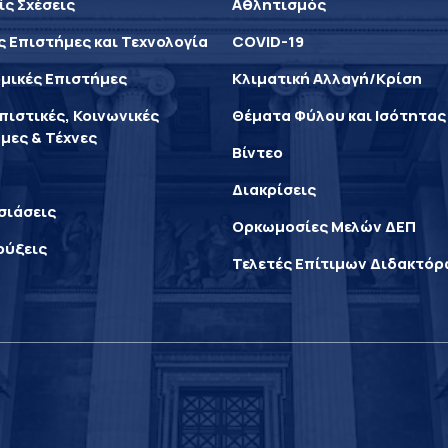
ίς Σχέσεις
Αθλητισμός
ς Επιστήμες και Τεχνολογία
COVID-19
μικές Επιστήμες
Κλιματική Αλλαγή/Κρίση
ιστικές, Κοινωνικές
Θέματα Φύλου και Ισότητας
μες & Τέχνες
Βίντεο
Διακρίσεις
σιάσεις
Ορκωμοσίες Μελών ΔΕΠ
ρύξεις
Τελετές Επίτιμων Διδακτό