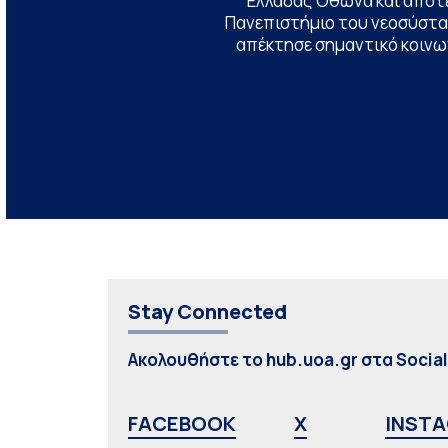
Ελλάδας Όθωνα και αποτ
Πανεπιστήμιο του νεοσύστατ
απέκτησε σημαντικό κοινων
Stay Connected
Ακολουθήστε το hub.uoa.gr στα Socia
FACEBOOK
X
INST