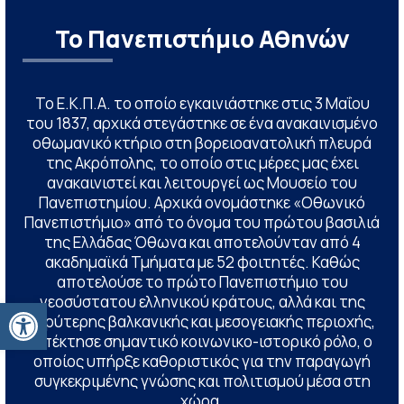
Το Πανεπιστήμιο Αθηνών
Το Ε.Κ.Π.Α. το οποίο εγκαινιάστηκε στις 3 Μαΐου
του 1837, αρχικά στεγάστηκε σε ένα ανακαινισμένο
οθωμανικό κτήριο στη βορειοανατολική πλευρά
της Ακρόπολης, το οποίο στις μέρες μας έχει
ανακαινιστεί και λειτουργεί ως Μουσείο του
Πανεπιστημίου. Αρχικά ονομάστηκε «Οθωνικό
Πανεπιστήμιο» από το όνομα του πρώτου βασιλιά
της Ελλάδας Όθωνα και αποτελούνταν από 4
ακαδημαϊκά Τμήματα με 52 φοιτητές. Καθώς
αποτελούσε το πρώτο Πανεπιστήμιο του
νεοσύστατου ελληνικού κράτους, αλλά και της
Ανοίξτε τη γραμμή εργαλείων
ευρύτερης βαλκανικής και μεσογειακής περιοχής,
απέκτησε σημαντικό κοινωνικο-ιστορικό ρόλο, ο
οποίος υπήρξε καθοριστικός για την παραγωγή
συγκεκριμένης γνώσης και πολιτισμού μέσα στη
χώρα.