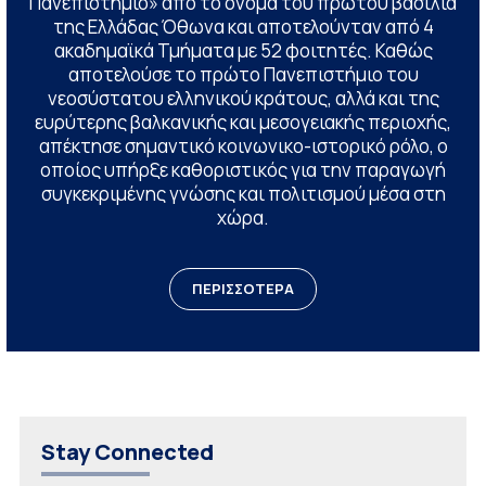
Πανεπιστήμιο» από το όνομα του πρώτου βασιλιά
της Ελλάδας Όθωνα και αποτελούνταν από 4
ακαδημαϊκά Τμήματα με 52 φοιτητές. Καθώς
αποτελούσε το πρώτο Πανεπιστήμιο του
νεοσύστατου ελληνικού κράτους, αλλά και της
ευρύτερης βαλκανικής και μεσογειακής περιοχής,
απέκτησε σημαντικό κοινωνικο-ιστορικό ρόλο, ο
οποίος υπήρξε καθοριστικός για την παραγωγή
συγκεκριμένης γνώσης και πολιτισμού μέσα στη
χώρα.
ΠΕΡΙΣΣΟΤΕΡΑ
Stay Connected