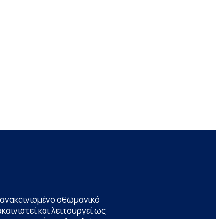
να ανακαινισμένο οθωμανικό
καινιστεί και λειτουργεί ως