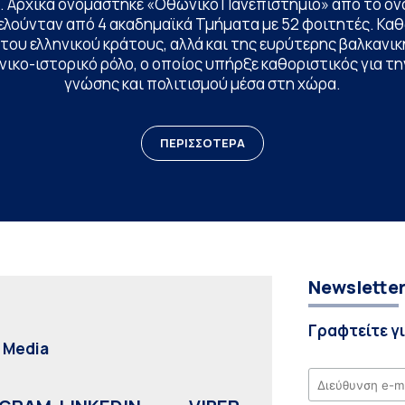
. Αρχικά ονομάστηκε «Οθωνικό Πανεπιστήμιο» από το όν
ελούνταν από 4 ακαδημαϊκά Τμήματα με 52 φοιτητές. Κα
ου ελληνικού κράτους, αλλά και της ευρύτερης βαλκανική
ικο-ιστορικό ρόλο, ο οποίος υπήρξε καθοριστικός για 
γνώσης και πολιτισμού μέσα στη χώρα.
ΠΕΡΙΣΣΟΤΕΡΑ
Newslette
Γραφτείτε γ
l Media