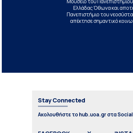
Μουσείο του Πανεπιστημίου
Ελλάδας Όθωνα και αποτ
Πανεπιστήμιο του νεοσύστατ
απέκτησε σημαντικό κοινων
Stay Connected
Ακολουθήστε το hub.uoa.gr στα Socia