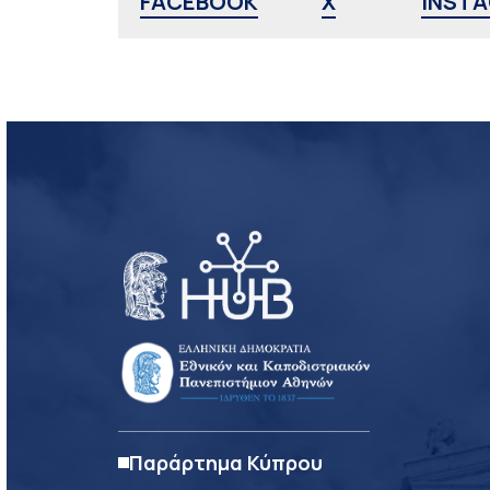
FACEBOOK
X
INST
Παράρτημα Κύπρου