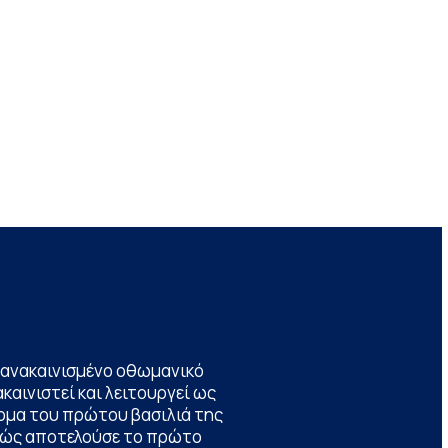
να ανακαινισμένο οθωμανικό
καινιστεί και λειτουργεί ως
ομα του πρώτου βασιλιά της
θώς αποτελούσε το πρώτο