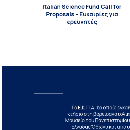
Italian Science Fund Call for
Proposals – Ευκαιρίες για
ερευνητές
Το Ε.Κ.Π.Α. το οποίο εγκα
κτήριο στη βορειοανατολική
Μουσείο του Πανεπιστημίου
Ελλάδας Όθωνα και αποτ