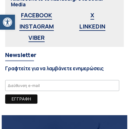
Media
Ανοίξτε τη γραμμή εργαλείων
FACEBOOK
X
INSTAGRAM
LINKEDIN
VIBER
Newsletter
Γραφτείτε για να λαμβάνετε ενημερώσεις