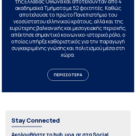
της Ελλάδας Όθωνα και αποτελούνταν από 4
ακαδημαϊκά Τμήματα με 52 φοιτητές. Καθώς
αποτελούσε το πρώτο Πανεπιστήμιο του
νεοσύστατου ελληνικού κράτους, αλλά και της
ευρύτερης βαλκανικής και μεσογειακής περιοχής,
απέκτησε σημαντικό κοινωνικο-ιστορικό ρόλο, ο
οποίος υπήρξε καθοριστικός για την παραγωγή
συγκεκριμένης γνώσης και πολιτισμού μέσα στη
χώρα.
ΠΕΡΙΣΣΟΤΕΡΑ
Stay Connected
Ακολουθήστε το hub.uoa.gr στα Social