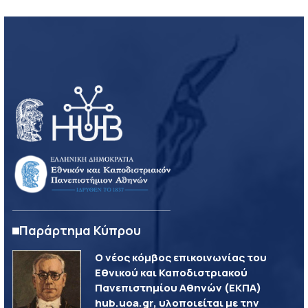
Παράρτημα Κύπρου
Ο νέος κόμβος επικοινωνίας του
Εθνικού και Καποδιστριακού
Πανεπιστημίου Αθηνών (ΕΚΠΑ)
hub.uoa.gr, υλοποιείται με την