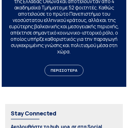
της Ελλάδας Όθωνα και αποτελούνταν από 4
ακαδημαϊκά Τμήματα με 52 φοιτητές. Καθώς
αποτελούσε το πρώτο Πανεπιστήμιο του
νεοσύστατου ελληνικού κράτους, αλλά και της
ευρύτερης βαλκανικής και μεσογειακής περιοχής,
απέκτησε σημαντικό κοινωνικο-ιστορικό ρόλο, ο
οποίος υπήρξε καθοριστικός για την παραγωγή
συγκεκριμένης γνώσης και πολιτισμού μέσα στη
χώρα.
ΠΕΡΙΣΣΟΤΕΡΑ
Stay Connected
Ακολουθήστε το hub.uoa.gr στα Social