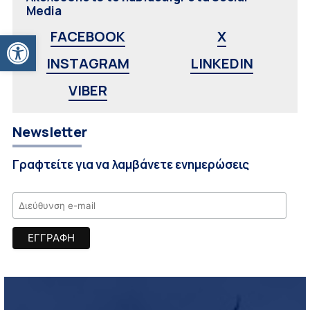
Media
Ανοίξτε τη γραμμή εργαλείων
FACEBOOK
X
INSTAGRAM
LINKEDIN
VIBER
Newsletter
Γραφτείτε για να λαμβάνετε ενημερώσεις