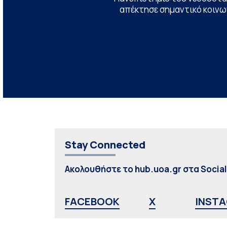
απέκτησε σημαντικό κοινων
Stay Connected
Ακολουθήστε το hub.uoa.gr στα Socia
FACEBOOK
X
INST