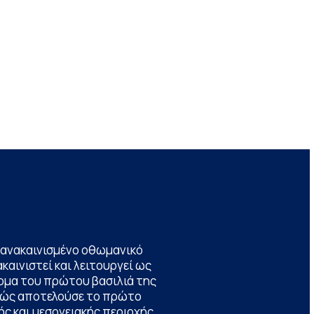
να ανακαινισμένο οθωμανικό
καινιστεί και λειτουργεί ως
ομα του πρώτου βασιλιά της
θώς αποτελούσε το πρώτο
ς και μεσογειακής περιοχής,