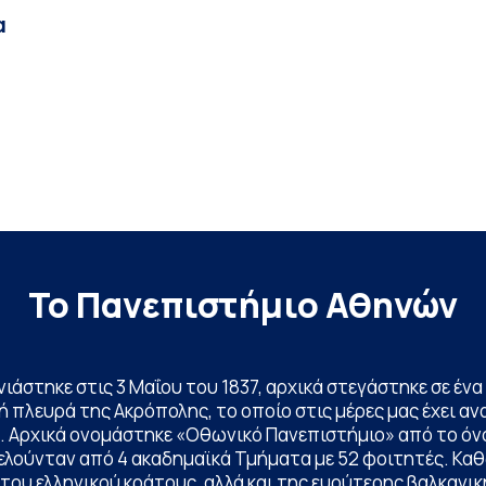
α
Το Πανεπιστήμιο Αθηνών
ινιάστηκε στις 3 Μαΐου του 1837, αρχικά στεγάστηκε σε έ
 πλευρά της Ακρόπολης, το οποίο στις μέρες μας έχει ανα
. Αρχικά ονομάστηκε «Οθωνικό Πανεπιστήμιο» από το όν
ελούνταν από 4 ακαδημαϊκά Τμήματα με 52 φοιτητές. Κα
ου ελληνικού κράτους, αλλά και της ευρύτερης βαλκανική