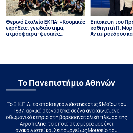
Θερινό Σχολείο ΕΚΠΑ: «Κοσμικές
Eπίσκεψη του Π
εκρήξεις, γεωδιάστημα,
καθηγητή Π. Μυρ
ατμόσφαιρα: φυσικές
Αντιπροέδρου κα
ιδιότητες, σύζευξη και
Καϊτελίδου του 
βιολογικές επιδράσεις»
Νοσηλευτικής το
Johns Hopkins Un
Columbia Univers
Το Πανεπιστήμιο Αθηνών
Το Ε.Κ.Π.Α. το οποίο εγκαινιάστηκε στις 3 Μαΐου του
1837, αρχικά στεγάστηκε σε ένα ανακαινισμένο
οθωμανικό κτήριο στη βορειοανατολική πλευρά της
Ακρόπολης, το οποίο στις μέρες μας έχει
ανακαινιστεί και λειτουργεί ως Μουσείο του