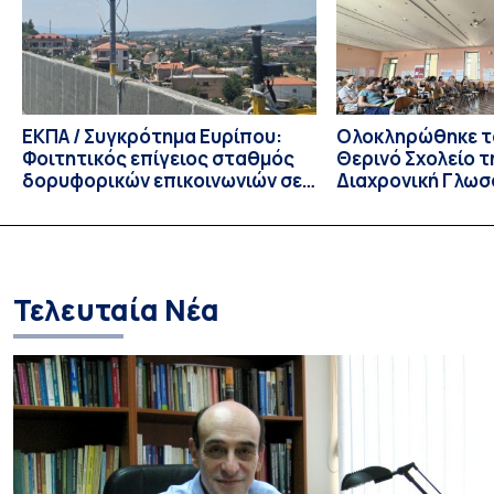
για το ακαδημαϊκό έτος 2026-2027, έως τη Δευτέρα 31
Αυγούστου 2026. […]
ΕΚΠΑ / Συγκρότημα Ευρίπου:
Ολοκληρώθηκε το
Φοιτητικός επίγειος σταθμός
Θερινό Σχολείο τ
δορυφορικών επικοινωνιών σε
Διαχρονική Γλωσ
λειτουργία!
CIVIS BIP Course
Linguistics in th
με συντονισμό τ
Τελευταία Νέα