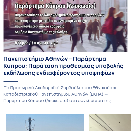
Πανεπιστήμιο Αθηνών – Παράρτημα
Κύπρου: Παράταση προθεσμίας υποβολής
εκδήλωσης ενδιαφέροντος υποψηφίων
Το Προσωρινό Ακαδημαϊκό Συμβούλιο του Εθνικού και
Καποδιστριακού Πανεπιστημίου Αθηνών (ΕΚΠΑ) —
Παράρτημα Κύπρου (Λευκωσία) στη συνεδρίαση της
Πέμπτης 23 Ιουλίου 2026, αποφασίζει ομόφωνα την
παράταση της προθεσμίας υποβολής εκδήλωσης
ενδιαφέροντος για την φοίτηση σε Προγράμματα Σπουδών,
Τμημάτων του Πανεπιστημίου μας στο Παράρτημα Κύπρου