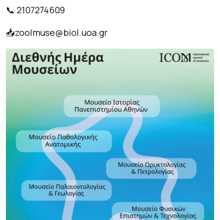
📞 2107274609
📥zoolmuse@biol.uoa.gr