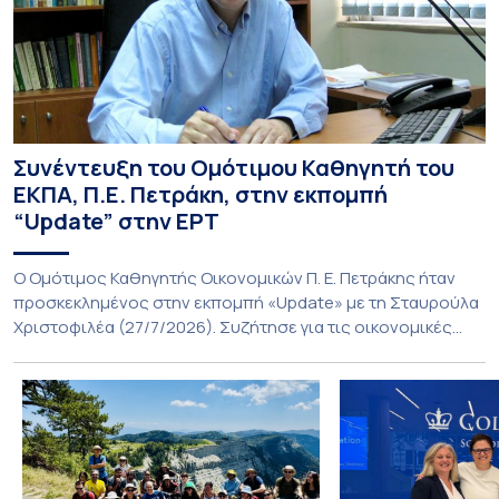
Συνέντευξη του Ομότιμου Καθηγητή του
ΕΚΠΑ, Π.Ε. Πετράκη, στην εκπομπή
“Update” στην ΕΡΤ
O Ομότιμος Καθηγητής Οικονομικών Π. Ε. Πετράκης ήταν
προσκεκλημένος στην εκπομπή «Update» με τη Σταυρούλα
Χριστοφιλέα (27/7/2026). Συζήτησε για τις οικονομικές
συνέπειες στην ενέργεια για την Ελλάδα και, γενικότερα, την
Ευρώπη από τις εξελίξεις στον πόλεμο ΗΠΑ – Ιράν, καθώς
και για τη διακύμανση των τιμών στα καύσιμα. Για να δείτε τη
συνέντευξη, πατήστε εδώ.