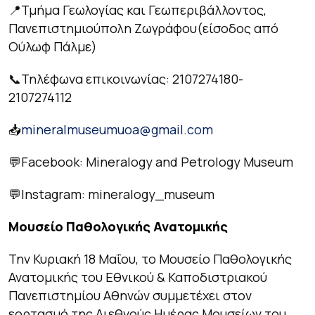
📍Τμήμα Γεωλογίας και Γεωπεριβάλλοντος,
Πανεπιστημιούπολη Ζωγράφου(είσοδος από
Ούλωφ Πάλμε)
📞Τηλέφωνα επικοινωνίας: 2107274180-
2107274112
📥
mineralmuseumuoa@gmail.com
💬Facebook: Mineralogy and Petrology Museum
💬Instagram: mineralogy_museum
Μουσείο
Παθολογικής
Ανατομικής
Την Κυριακή 18 Μαΐου, το Μουσείο Παθολογικής
Ανατομικής του Εθνικού & Καποδιστριακού
Πανεπιστημίου Αθηνών συμμετέχει στον
εορτασμό της Διεθνούς Ημέρας Μουσείων του