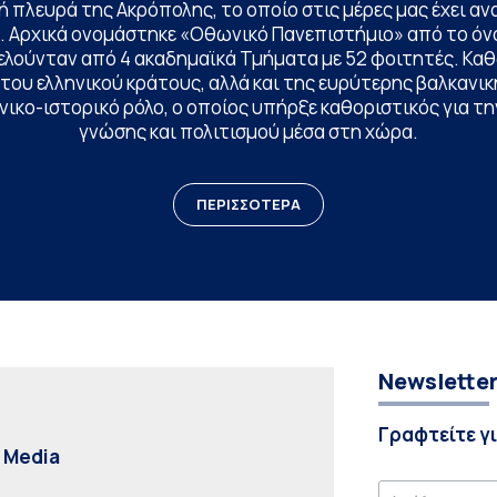
 πλευρά της Ακρόπολης, το οποίο στις μέρες μας έχει ανα
. Αρχικά ονομάστηκε «Οθωνικό Πανεπιστήμιο» από το όν
ελούνταν από 4 ακαδημαϊκά Τμήματα με 52 φοιτητές. Κα
ου ελληνικού κράτους, αλλά και της ευρύτερης βαλκανική
ικο-ιστορικό ρόλο, ο οποίος υπήρξε καθοριστικός για 
γνώσης και πολιτισμού μέσα στη χώρα.
ΠΕΡΙΣΣΟΤΕΡΑ
Newslette
Γραφτείτε γ
l Media