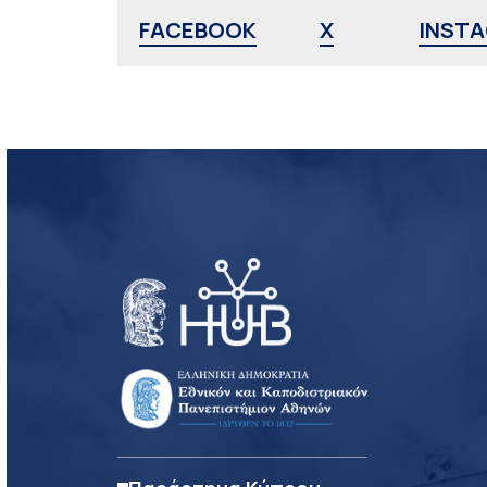
FACEBOOK
X
INST