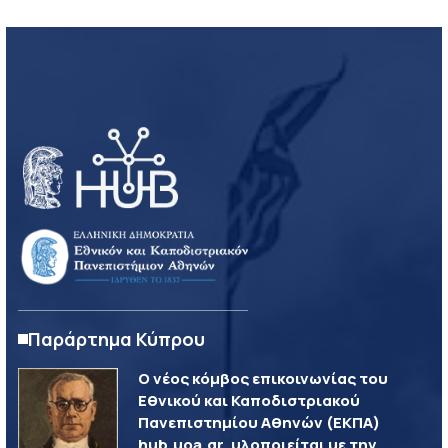
Παράρτημα Κύπρου
Ο νέος κόμβος επικοινωνίας του
Εθνικού και Καποδιστριακού
Πανεπιστημίου Αθηνών (ΕΚΠΑ)
hub.uoa.gr, υλοποιείται με την