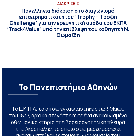
ΔΙΑΚΡΙΣΕΙΣ
Πανελλήνια διάκριση στο διαγωνισμό
επιχειρηματικότητας “Trophy – Τροφή
Challenge” για την ερευνητική ομάδα του ΕΚΠΑ
“Track4Value” υπό την επίβλεψη του καθηγητή Ν.
Θωμαΐδη
Το Πανεπιστήμιο Αθηνών
Το Ε.Κ.Π.Α. το οποίο εγκαινιάστηκε στις 3 Μαΐου
του 1837, αρχικά στεγάστηκε σε ένα ανακαινισμένο
οθωμανικό κτήριο στη βορειοανατολική πλευρά
της Ακρόπολης, το οποίο στις μέρες μας έχει
ανακαινιστεί και λειτουργεί ως Μουσείο του