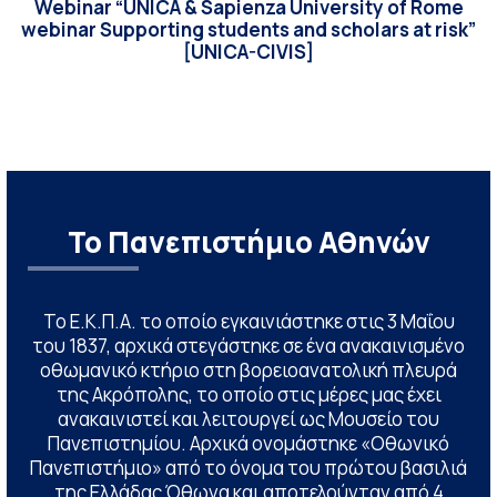
Webinar “UNICA & Sapienza University of Rome
webinar Supporting students and scholars at risk”
[UNICA-CIVIS]
Το Πανεπιστήμιο Αθηνών
Το Ε.Κ.Π.Α. το οποίο εγκαινιάστηκε στις 3 Μαΐου
του 1837, αρχικά στεγάστηκε σε ένα ανακαινισμένο
οθωμανικό κτήριο στη βορειοανατολική πλευρά
της Ακρόπολης, το οποίο στις μέρες μας έχει
ανακαινιστεί και λειτουργεί ως Μουσείο του
Πανεπιστημίου. Αρχικά ονομάστηκε «Οθωνικό
Πανεπιστήμιο» από το όνομα του πρώτου βασιλιά
της Ελλάδας Όθωνα και αποτελούνταν από 4