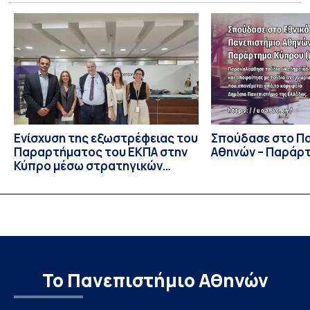
Ιουλίου στο Blagoevgrad της Βουλγαρίας. Σε αυτόν
συμμετείχαν 447 φοιτητές εκπροσωπώντας 135
πανεπιστήμια από 46 χώρες. Από την Ελλάδα, συμμετείχαν
επίσης το Εθνικό Μετσόβιο Πολυτεχνείο, το Αριστοτέλειο
Πανεπιστήμιο […]
Ενίσχυση της εξωστρέφειας του
Σπούδασε στο Π
Παραρτήματος του ΕΚΠΑ στην
Αθηνών – Παράρ
Κύπρο μέσω στρατηγικών
συνεργασιών
Το Πανεπιστήμιο Αθηνών