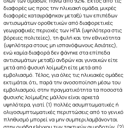
όλων των ομάδων, πάνω από 92%. Εκτός από τις
διαφορές ως προς την ηλικιακή ομάδα, μικρές
διαφορές καταγράφηκαν μεταξύ των επιπέδων
αντισωμάτων οροθετικών από διαφορετικές
γεωγραφικές περιοχές των ΗΠΑ (υψηλότερα στις
βόρειες πολιτείες), τη φυλή και την εθνικότητα
(υψηλότερα στους μη ισπανόφωνους Ασιάτες),
ενώ καμία διαφορά δεν φάνηκε στα επίπεδα
αντισωμάτων μεταξύ ανδρών και γυναικών είτε
μετά από φυσική λοίμωξη είτε μετά από
εμβολιασμό. Τέλος, για όλες τις ηλικιακές ομάδες
εκτιμάται ότι, παρά την ανοσοποίηση μέσω του
εμβολιασμού, στην πραγματικότητα τα ποσοστά
φυσικής λοίμωξης μάλλον είναι αρκετά
υψηλότερα, γιατί (1) πολλές ασυμπτωματικές ή
ολιγοσυμπτωματικές περιπτώσεις από το γενικό
πληθυσμό μπορεί να μην συμπεριλαμβάνονται
στην ομάδα ελέγχου των τακτικών αιμοδοτών, (2)