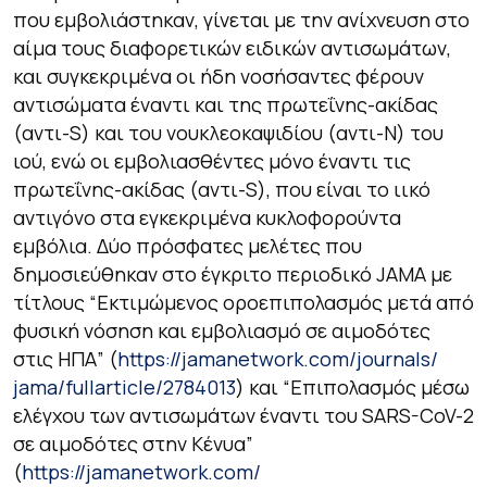
που εμβολιάστηκαν, γίνεται με την ανίχνευση στο
αίμα τους διαφορετικών ειδικών αντισωμάτων,
και συγκεκριμένα οι ήδη νοσήσαντες φέρουν
αντισώματα έναντι και της πρωτεΐνης-ακίδας
(αντι-S) και του νουκλεοκαψιδίου (αντι-Ν) του
ιού, ενώ οι εμβολιασθέντες μόνο έναντι τις
πρωτεΐνης-ακίδας (αντι-S), που είναι το ιικό
αντιγόνο στα εγκεκριμένα κυκλοφορούντα
εμβόλια. Δύο πρόσφατες μελέτες που
δημοσιεύθηκαν στο έγκριτο περιοδικό JAMA με
τίτλους
“Εκτιμώμενος οροεπιπολασμός μετά από
φυσική νόσηση και εμβολιασμό σε αιμοδότες
στις ΗΠΑ”
(
https://jamanetwork.com/journals/
jama/fullarticle/2784013
) και
“Επιπολασμός μέσω
ελέγχου των αντισωμάτων έναντι του SARS-CoV-2
σε αιμοδότες στην Κένυα”
(
https://jamanetwork.com/