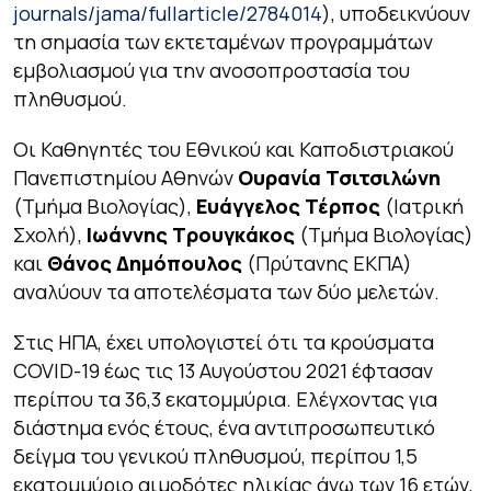
journals/jama/fullarticle/2784014
), υποδεικνύουν
τη σημασία των εκτεταμένων προγραμμάτων
εμβολιασμού για την ανοσοπροστασία του
πληθυσμού.
Οι Καθηγητές του Εθνικού και Καποδιστριακού
Πανεπιστημίου Αθηνών
Ουρανία Τσιτσιλώνη
(Τμήμα Βιολογίας),
Ευάγγελος Τέρπος
(Ιατρική
Σχολή),
Ιωάννης Τρουγκάκος
(Τμήμα Βιολογίας)
και
Θάνος Δημόπουλος
(Πρύτανης ΕΚΠΑ)
αναλύουν τα αποτελέσματα των δύο μελετών.
Στις ΗΠΑ, έχει υπολογιστεί ότι τα κρούσματα
COVID-19 έως τις 13 Αυγούστου 2021 έφτασαν
περίπου τα 36,3 εκατομμύρια. Ελέγχοντας για
διάστημα ενός έτους, ένα αντιπροσωπευτικό
δείγμα του γενικού πληθυσμού, περίπου 1,5
εκατομμύριο αιμοδότες ηλικίας άνω των 16 ετών,