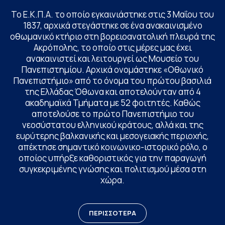
Το Ε.Κ.Π.Α. το οποίο εγκαινιάστηκε στις 3 Μαΐου του
1837, αρχικά στεγάστηκε σε ένα ανακαινισμένο
οθωμανικό κτήριο στη βορειοανατολική πλευρά της
Ακρόπολης, το οποίο στις μέρες μας έχει
ανακαινιστεί και λειτουργεί ως Μουσείο του
Πανεπιστημίου. Αρχικά ονομάστηκε «Οθωνικό
Πανεπιστήμιο» από το όνομα του πρώτου βασιλιά
της Ελλάδας Όθωνα και αποτελούνταν από 4
ακαδημαϊκά Τμήματα με 52 φοιτητές. Καθώς
αποτελούσε το πρώτο Πανεπιστήμιο του
νεοσύστατου ελληνικού κράτους, αλλά και της
ευρύτερης βαλκανικής και μεσογειακής περιοχής,
απέκτησε σημαντικό κοινωνικο-ιστορικό ρόλο, ο
οποίος υπήρξε καθοριστικός για την παραγωγή
συγκεκριμένης γνώσης και πολιτισμού μέσα στη
χώρα.
ΠΕΡΙΣΣΟΤΕΡΑ