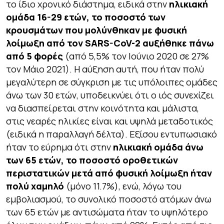
το ίδιο χρονικό διάστημα, ειδικά στην
ηλικιακή
ομάδα 16-29 ετών, το ποσοστό των
κρουσμάτων που μολύνθηκαν με φυσική
λοίμωξη από τον SARS-CoV-2 αυξήθηκε πάνω
από 5 φορές
(από 5,5% τον Ιούνιο 2020 σε 27%
τον Μάιο 2021). Η αύξηση αυτή, που ήταν πολύ
μεγαλύτερη σε σύγκριση με τις υπόλοιπες ομάδες
άνω των 30 ετών, υποδεικνύει ότι ο ιός συνεχίζει
να διασπείρεται στην κοινότητα και μάλιστα,
στις νεαρές ηλικίες είναι και υψηλά μεταδοτικός
(ειδικά η παραλλαγή δέλτα). Εξίσου εντυπωσιακό
ήταν το εύρημα ότι στην
ηλικιακή ομάδα άνω
των 65 ετών, το ποσοστό οροθετικών
περιστατικών μετά από φυσική λοίμωξη ήταν
πολύ χαμηλό
(μόνο 11.7%), ενώ, λόγω του
εμβολιασμού, το συνολικό ποσοστό ατόμων άνω
των 65 ετών με αντισώματα ήταν το υψηλότερο