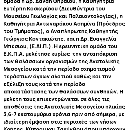
ομάδα η Δρ. Δανάη Θηβαίου, η Καθηγήτρια
Ευτέρπη Κοσκερίδου (Διευθύντρια του
Μουσείου Γεωλογίας και Παλαιοντολογίας), η
Καθηγήτρια Αντωναράκου Ασημίνα (Πρόεδρος
του Τμήματος), ο Αναπληρωτής Καθηγητής
Γεώργιος Κοντακιώτης, και η Δρ. Ευαγγελία
Μπέσιου, (Ε.ΔΙ.Π.). Η ερευνητική ομάδα του
Ε.Κ.Π.Α. μελέτησε κυρίως την ανταπόκριση
των θαλάσσιων οργανισμών της Ανατολικής
Μεσογείου κατά την περίοδο σχηματισμού
τεράστιων όγκων αλατιού καθώς και την
εξέλιξη τους κατά την περίοδο
αποκατάστασης των θαλάσσιων συνθηκών. Η
μελέτη τους επικεντρώνεται σε όλες τις
αποθέσεις της Ανατολικής Μεσογείου ηλικίας
3,6-7 εκατομμύρια χρόνια πριν από σήμερα, με
ιδιαίτερη έμφαση στις περιοχές των νήσων
Κρήτης, Κύπρου και Ζακύνθου όπου υπάρχουν