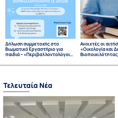
Πανεπιστημίου Αθηνών καινοτομεί και εγκαινιάζει μία νέα
εποχή στην συνεργασία με την Ελληνική βιομηχανία
Διαστημικής με την προσφορά […]
Δήλωση συμμετοχής στο
Ανοιχτές οι αιτήσ
Bιωματικό Eργαστήριο για
«Οικολογία και Δ
παιδιά – «Περιβαλλοντολόγοι
Βιοποικιλότητας
σε Δράση»
Έτος 2026–2027
Τελευταία Νέα