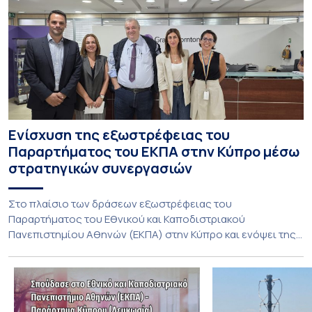
Ενίσχυση της εξωστρέφειας του
Παραρτήματος του ΕΚΠΑ στην Κύπρο μέσω
στρατηγικών συνεργασιών
Στο πλαίσιο των δράσεων εξωστρέφειας του
Παραρτήματος του Εθνικού και Καποδιστριακού
Πανεπιστημίου Αθηνών (ΕΚΠΑ) στην Κύπρο και ενόψει της
έναρξης των προπτυχιακών προγραμμάτων σπουδών του
Τμήματος Οικονομικών Επιστημών και του Τμήματος
Διοίκησης Επιχειρήσεων και Οργανισμών τον Σεπτέμβριο
του 2026, ο Κοσμήτορας της Σχολής Οικονομικών και
Πολιτικών Επιστημών, Καθηγητής Νικόλαος Ηρειώτης, και ο