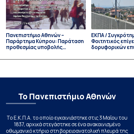
Πρόεδρος του Τμήματος […]
Πανεπιστήμιο Αθηνών –
ΕΚΠΑ / Συγκρότη
Παράρτημα Κύπρου: Παράταση
Φοιτητικός επίγ
προθεσμίας υποβολής
δορυφορικών επι
εκδήλωσης ενδιαφέροντος
λειτουργία!
υποψηφίων
Το Πανεπιστήμιο Αθηνών
Το Ε.Κ.Π.Α. το οποίο εγκαινιάστηκε στις 3 Μαΐου του
1837, αρχικά στεγάστηκε σε ένα ανακαινισμένο
οθωμανικό κτήριο στη βορειοανατολική πλευρά της