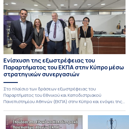
Ενίσχυση της εξωστρέφειας του
Παραρτήματος του ΕΚΠΑ στην Κύπρο μέσω
στρατηγικών συνεργασιών
Στο πλαίσιο των δράσεων εξωστρέφειας του
Παραρτήματος του Εθνικού και Καποδιστριακού
Πανεπιστημίου Αθηνών (ΕΚΠΑ) στην Κύπρο και ενόψει της
έναρξης των προπτυχιακών προγραμμάτων σπουδών του
Τμήματος Οικονομικών Επιστημών και του Τμήματος
Διοίκησης Επιχειρήσεων και Οργανισμών τον Σεπτέμβριο
του 2026, ο Κοσμήτορας της Σχολής Οικονομικών και