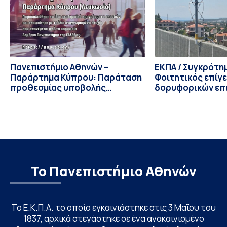
Πολιτικών Επιστημών, Καθηγητής Νικόλαος Ηρειώτης, και ο
Πρόεδρος του Τμήματος […]
Πανεπιστήμιο Αθηνών –
ΕΚΠΑ / Συγκρότη
Παράρτημα Κύπρου: Παράταση
Φοιτητικός επίγ
προθεσμίας υποβολής
δορυφορικών επι
εκδήλωσης ενδιαφέροντος
λειτουργία!
υποψηφίων
Το Πανεπιστήμιο Αθηνών
Το Ε.Κ.Π.Α. το οποίο εγκαινιάστηκε στις 3 Μαΐου του
1837, αρχικά στεγάστηκε σε ένα ανακαινισμένο