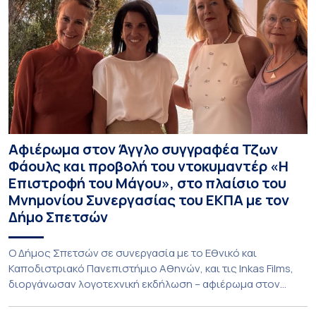
Αφιέρωμα στον Άγγλο συγγραφέα Τζων
Φάουλς και προβολή του ντοκυμαντέρ «Η
Επιστροφή του Μάγου», στο πλαίσιο του
Μνημονίου Συνεργασίας του ΕΚΠΑ με τον
Δήμο Σπετσών
Ο Δήμος Σπετσών σε συνεργασία με το Εθνικό και
Καποδιστριακό Πανεπιστήμιο Αθηνών, και τις Inkas Films,
διοργάνωσαν λογοτεχνική εκδήλωση – αφιέρωμα στον
Τζων Φάουλς, τον σημαντικότερο Βρετανό πεζογράφο του
20ού αιώνα, με την προβολή του ντοκυμαντέρ «Η