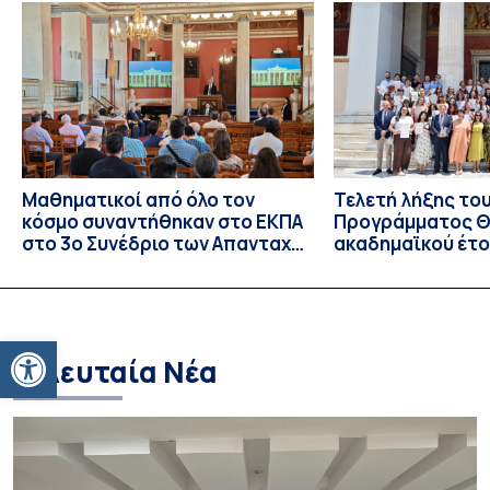
επιστροφή του Μάγου». Η εκδήλωση διοργανώθηκε στο
πλαίσιο της συνεργασίας του Δήμου Σπετσών και του
Εθνικού και Καποδιστριακού […]
Μαθηματικοί από όλο τον
Τελετή λήξης το
κόσμο συναντήθηκαν στο ΕΚΠΑ
Προγράμματος Θ.
στο 3ο Συνέδριο των Απανταχού
ακαδημαϊκού έτο
Ελλήνων Μαθηματικών
και απονομής τω
Σπουδών στους 
και στις σπουδά
Ανοίξτε τη γραμμή εργαλείων
Τελευταία Νέα