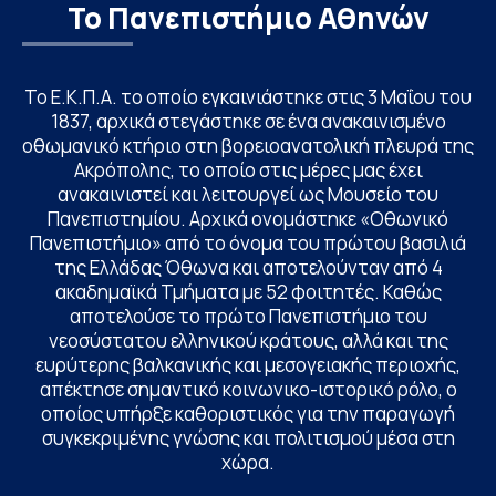
Το Πανεπιστήμιο Αθηνών
Το Ε.Κ.Π.Α. το οποίο εγκαινιάστηκε στις 3 Μαΐου του
1837, αρχικά στεγάστηκε σε ένα ανακαινισμένο
οθωμανικό κτήριο στη βορειοανατολική πλευρά της
Ακρόπολης, το οποίο στις μέρες μας έχει
ανακαινιστεί και λειτουργεί ως Μουσείο του
Πανεπιστημίου. Αρχικά ονομάστηκε «Οθωνικό
Πανεπιστήμιο» από το όνομα του πρώτου βασιλιά
της Ελλάδας Όθωνα και αποτελούνταν από 4
ακαδημαϊκά Τμήματα με 52 φοιτητές. Καθώς
αποτελούσε το πρώτο Πανεπιστήμιο του
νεοσύστατου ελληνικού κράτους, αλλά και της
ευρύτερης βαλκανικής και μεσογειακής περιοχής,
απέκτησε σημαντικό κοινωνικο-ιστορικό ρόλο, ο
οποίος υπήρξε καθοριστικός για την παραγωγή
συγκεκριμένης γνώσης και πολιτισμού μέσα στη
χώρα.