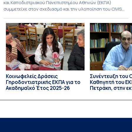
και Καποδιστριακού Πανεπιστημίου Αθηνών (ΕΚΠΑ)
συμμετείχε στον σχεδιασμό και την υλοποίηση του CIVIS
Blended Intensive Programme (BIP) με τίτλο «Transformative
Libraries and Participatory Culture” (IMOTION), το οποίο
πραγματοποιήθηκε με διαδικτυακές και δια ζώσης
εκπαιδευτικές δράσεις από τις 3 Ιουνίου έως τις 10 Ιουλίου
2026. Το πρόγραμμα αποτελεί […]
Κοινωφελείς Δράσεις
Συνέντευξη του 
Γηροδοντιατρικής ΕΚΠΑ για το
Καθηγητή του ΕΚΠ
Ακαδημαϊκό Έτος 2025-26
Πετράκη, στην ε
“Update” στην Ε