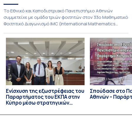
To Εθνικό και Καποδιστριακό Πανεπιστήμιο Αθηνών
συμμετείχε με ομάδα τριών φοιτητών στον 33ο Μαθηματικό
Φοιτητικό Διαγωνισμό IMC (International Mathematics
Competition), ο οποίος πραγματοποιήθηκε στις 29 και 30
Ιουλίου στο Blagoevgrad της Βουλγαρίας. Σε αυτόν
συμμετείχαν 447 φοιτητές εκπροσωπώντας 135
πανεπιστήμια από 46 χώρες. Από την Ελλάδα, συμμετείχαν
επίσης το Εθνικό Μετσόβιο Πολυτεχνείο, το Αριστοτέλειο
Πανεπιστήμιο […]
Ενίσχυση της εξωστρέφειας του
Σπούδασε στο Π
Παραρτήματος του ΕΚΠΑ στην
Αθηνών – Παράρ
Κύπρο μέσω στρατηγικών
συνεργασιών